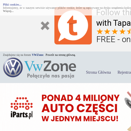
Pliki cookies...
Informujemy, że w naszym serwisie używamy plików cookie, które są zapisywane na dysku urządzenia końco
Follow th
Więcej...
with Tapa
FREE - on
Znajdujesz się na forum
VWZone
.
Powrót na stronę główną.
Strona Główna
Rejestra