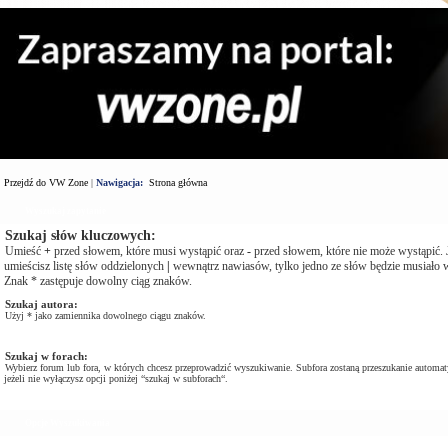
Przejdź do VW Zone
|
Nawigacja:
Strona główna
Wyszukaj zapytanie
Szukaj słów kluczowych:
Umieść
+
przed słowem, które musi wystąpić oraz
-
przed słowem, które nie może wystąpić. J
umieścisz listę słów oddzielonych
|
wewnątrz nawiasów, tylko jedno ze słów będzie musiało w
Znak * zastępuje dowolny ciąg znaków.
Szukaj autora:
Użyj * jako zamiennika dowolnego ciągu znaków.
Szukaj w forach:
Wybierz forum lub fora, w których chcesz przeprowadzić wyszukiwanie. Subfora zostaną przeszukanie automat
jeżeli nie wyłączysz opcji poniżej “szukaj w subforach“.
Opcje Wyszukiwania