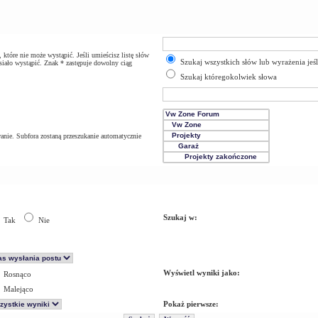
które nie może wystąpić. Jeśli umieścisz listę słów
Szukaj wszystkich słów lub wyrażenia jeś
iało wystąpić. Znak * zastępuje dowolny ciąg
Szukaj któregokolwiek słowa
anie. Subfora zostaną przeszukanie automatycznie
Szukaj w:
Tak
Nie
Wyświetl wyniki jako:
Rosnąco
Malejąco
Pokaż pierwsze: