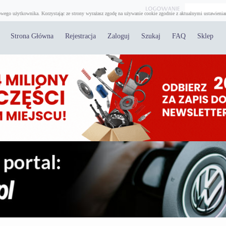
wego użytkownika. Korzystając ze strony wyrażasz zgodę na używanie cookie zgodnie z aktualnymi ustawienia
Strona Główna
Rejestracja
Zaloguj
Szukaj
FAQ
Sklep