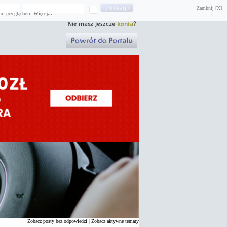
Zamknij [X]
mi przeglądarki.
Więcej...
Zobacz posty bez odpowiedzi
|
Zobacz aktywne tematy