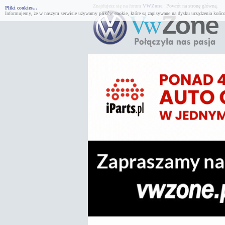
Znajdujesz się na forum
VWZone
.
Powrót na stronę główną.
Pliki cookies...
Informujemy, że w naszym serwisie używamy plików cookie, które są zapisywane na dysku urządzenia końco