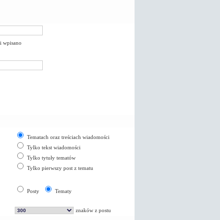
li wpisano
Tematach oraz treściach wiadomości
Tylko tekst wiadomości
Tylko tytuły tematów
Tylko pierwszy post z tematu
Posty
Tematy
znaków z postu