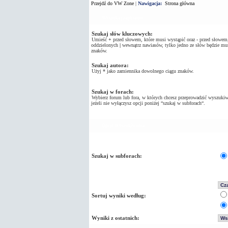
Przejdź do VW Zone
|
Nawigacja:
Strona główna
Wyszukaj zapytanie
Szukaj słów kluczowych:
Umieść
+
przed słowem, które musi wystąpić oraz
-
przed słowem, 
oddzielonych
|
wewnątrz nawiasów, tylko jedno ze słów będzie mus
znaków.
Szukaj autora:
Użyj * jako zamiennika dowolnego ciągu znaków.
Szukaj w forach:
Wybierz forum lub fora, w których chcesz przeprowadzić wyszukiw
jeżeli nie wyłączysz opcji poniżej “szukaj w subforach“.
Opcje Wyszukiwania
Szukaj w subforach:
Sortuj wyniki według:
Wyniki z ostatnich: