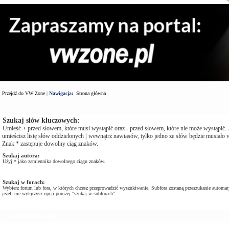
Przejdź do VW Zone
|
Nawigacja:
Strona główna
Wyszukaj zapytanie
Szukaj słów kluczowych:
Umieść
+
przed słowem, które musi wystąpić oraz
-
przed słowem, które nie może wystąpić. J
umieścisz listę słów oddzielonych
|
wewnątrz nawiasów, tylko jedno ze słów będzie musiało w
Znak * zastępuje dowolny ciąg znaków.
Szukaj autora:
Użyj * jako zamiennika dowolnego ciągu znaków.
Szukaj w forach:
Wybierz forum lub fora, w których chcesz przeprowadzić wyszukiwanie. Subfora zostaną przeszukanie automat
jeżeli nie wyłączysz opcji poniżej “szukaj w subforach“.
Opcje Wyszukiwania