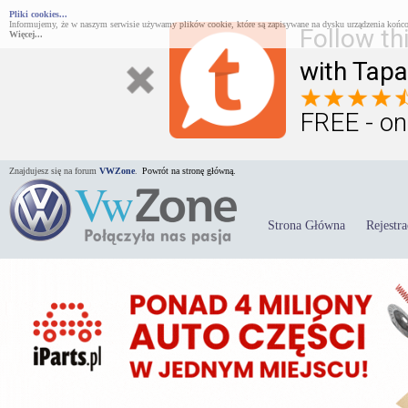
Pliki cookies...
Informujemy, że w naszym serwisie używamy plików cookie, które są zapisywane na dysku urządzenia końco
Follow th
Więcej...
with Tapa
FREE - on
Znajdujesz się na forum
VWZone
.
Powrót na stronę główną.
Strona Główna
Rejestra