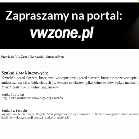
Przejdź do VW Zone
|
Nawigacja:
Strona główna
Wyszukaj zapytanie
Szukaj słów kluczowych:
Umieść
+
przed słowem, które musi wystąpić oraz
-
przed słowem, które nie może wystąpić. J
umieścisz listę słów oddzielonych
|
wewnątrz nawiasów, tylko jedno ze słów będzie musiało w
Znak * zastępuje dowolny ciąg znaków.
Szukaj autora:
Użyj * jako zamiennika dowolnego ciągu znaków.
Szukaj w forach:
Wybierz forum lub fora, w których chcesz przeprowadzić wyszukiwanie. Subfora zostaną przeszukanie automat
jeżeli nie wyłączysz opcji poniżej “szukaj w subforach“.
Opcje Wyszukiwania