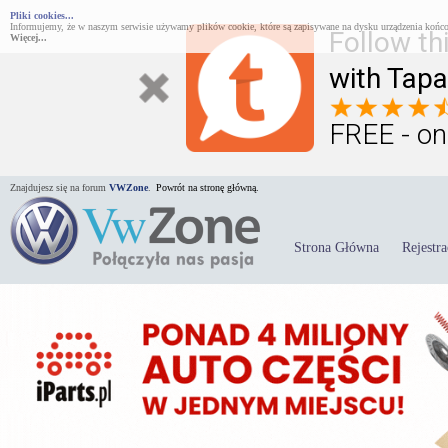
Pliki cookies...
Informujemy, że w naszym serwisie używamy plików cookie, które są zapisywane na dysku urządzenia końco
Follow th
Więcej...
with Tapa
FREE - on
Znajdujesz się na forum
VWZone
.
Powrót na stronę główną.
Strona Główna
Rejestra