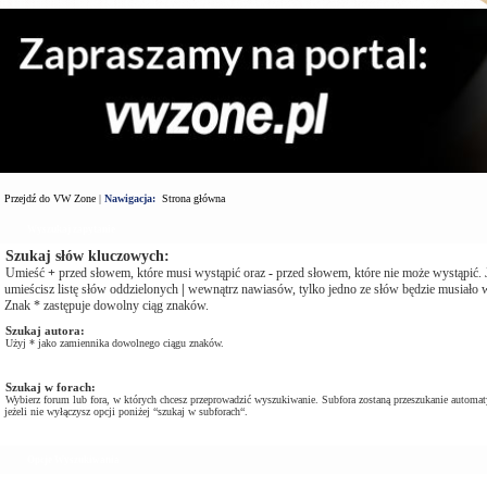
Przejdź do VW Zone
|
Nawigacja:
Strona główna
Wyszukaj zapytanie
Szukaj słów kluczowych:
Umieść
+
przed słowem, które musi wystąpić oraz
-
przed słowem, które nie może wystąpić. J
umieścisz listę słów oddzielonych
|
wewnątrz nawiasów, tylko jedno ze słów będzie musiało w
Znak * zastępuje dowolny ciąg znaków.
Szukaj autora:
Użyj * jako zamiennika dowolnego ciągu znaków.
Szukaj w forach:
Wybierz forum lub fora, w których chcesz przeprowadzić wyszukiwanie. Subfora zostaną przeszukanie automat
jeżeli nie wyłączysz opcji poniżej “szukaj w subforach“.
Opcje Wyszukiwania