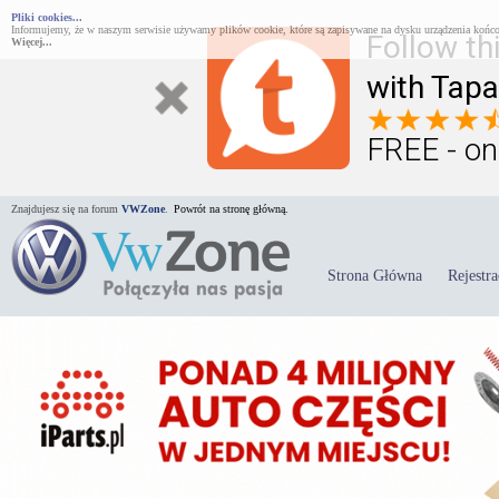
Pliki cookies...
Informujemy, że w naszym serwisie używamy plików cookie, które są zapisywane na dysku urządzenia końco
Follow th
Więcej...
with Tapa
FREE - on
Znajdujesz się na forum
VWZone
.
Powrót na stronę główną.
Strona Główna
Rejestra