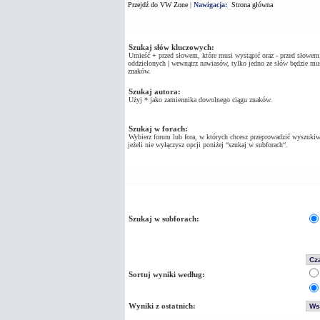
Przejdź do VW Zone
|
Nawigacja:
Strona główna
Wyszukaj zapytanie
Szukaj słów kluczowych:
Umieść
+
przed słowem, które musi wystąpić oraz
-
przed słowem, 
oddzielonych
|
wewnątrz nawiasów, tylko jedno ze słów będzie mus
znaków.
Szukaj autora:
Użyj * jako zamiennika dowolnego ciągu znaków.
Szukaj w forach:
Wybierz forum lub fora, w których chcesz przeprowadzić wyszukiw
jeżeli nie wyłączysz opcji poniżej “szukaj w subforach“.
Opcje Wyszukiwania
Szukaj w subforach:
Sortuj wyniki według:
Wyniki z ostatnich: