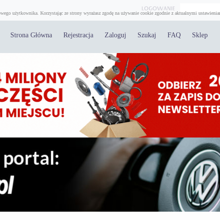
wego użytkownika. Korzystając ze strony wyrażasz zgodę na używanie cookie zgodnie z aktualnymi ustawienia
Strona Główna
Rejestracja
Zaloguj
Szukaj
FAQ
Sklep