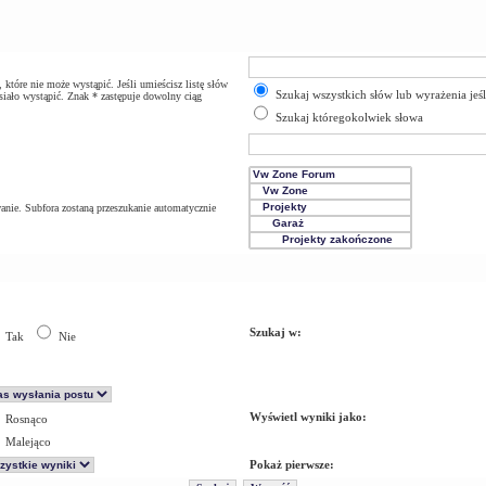
które nie może wystąpić. Jeśli umieścisz listę słów
Szukaj wszystkich słów lub wyrażenia jeś
iało wystąpić. Znak * zastępuje dowolny ciąg
Szukaj któregokolwiek słowa
anie. Subfora zostaną przeszukanie automatycznie
Szukaj w:
Tak
Nie
Wyświetl wyniki jako:
Rosnąco
Malejąco
Pokaż pierwsze: