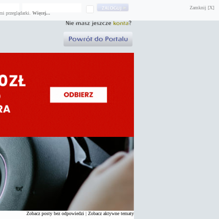
Zamknij [X]
mi przeglądarki.
Więcej...
Zobacz posty bez odpowiedzi
|
Zobacz aktywne tematy