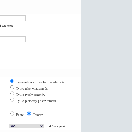
li wpisano
Tematach oraz treściach wiadomości
Tylko tekst wiadomości
Tylko tytuły tematów
Tylko pierwszy post z tematu
Posty
Tematy
znaków z postu