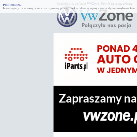
Znajdujesz się na forum
VWZone
.
Powrót na stronę główną.
Pliki cookies...
Informujemy, że w naszym serwisie używamy plików cookie, które są zapisywane na dysku urządzenia końco