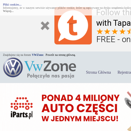
Pliki cookies...
Informujemy, że w naszym serwisie używamy plików cookie, które są zapisywane na dysku urządzenia końco
Follow th
Więcej...
with Tapa
FREE - on
Znajdujesz się na forum
VWZone
.
Powrót na stronę główną.
Strona Główna
Rejestra