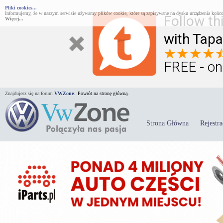
Pliki cookies...
Informujemy, że w naszym serwisie używamy plików cookie, które są zapisywane na dysku urządzenia końco
Follow th
Więcej...
with Tapa
FREE - on
Znajdujesz się na forum
VWZone
.
Powrót na stronę główną.
Strona Główna
Rejestra