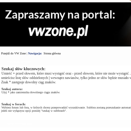
Przejdź do VW Zone
|
Nawigacja:
Strona główna
Wyszukaj zapytanie
Szukaj słów kluczowych:
Umieść
+
przed słowem, które musi wystąpić oraz
-
przed słowem, które nie może wystąpić. J
umieścisz listę słów oddzielonych
|
wewnątrz nawiasów, tylko jedno ze słów będzie musiało w
Znak * zastępuje dowolny ciąg znaków.
Szukaj autora:
Użyj * jako zamiennika dowolnego ciągu znaków.
Szukaj w forach:
Wybierz forum lub fora, w których chcesz przeprowadzić wyszukiwanie. Subfora zostaną przeszukanie automat
jeżeli nie wyłączysz opcji poniżej “szukaj w subforach“.
Opcje Wyszukiwania