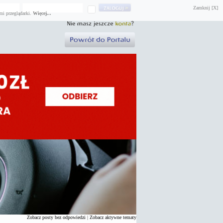
Zamknij [X]
mi przeglądarki.
Więcej...
Zobacz posty bez odpowiedzi
|
Zobacz aktywne tematy