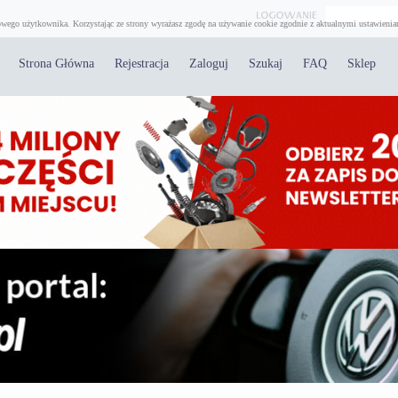
wego użytkownika. Korzystając ze strony wyrażasz zgodę na używanie cookie zgodnie z aktualnymi ustawienia
Strona Główna
Rejestracja
Zaloguj
Szukaj
FAQ
Sklep