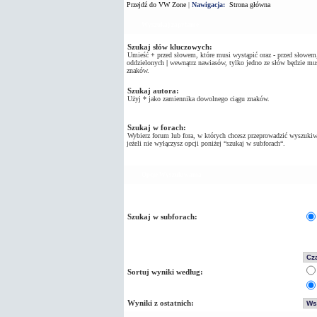
Przejdź do VW Zone
|
Nawigacja:
Strona główna
Wyszukaj zapytanie
Szukaj słów kluczowych:
Umieść
+
przed słowem, które musi wystąpić oraz
-
przed słowem, 
oddzielonych
|
wewnątrz nawiasów, tylko jedno ze słów będzie mus
znaków.
Szukaj autora:
Użyj * jako zamiennika dowolnego ciągu znaków.
Szukaj w forach:
Wybierz forum lub fora, w których chcesz przeprowadzić wyszukiw
jeżeli nie wyłączysz opcji poniżej “szukaj w subforach“.
Opcje Wyszukiwania
Szukaj w subforach:
Sortuj wyniki według:
Wyniki z ostatnich: