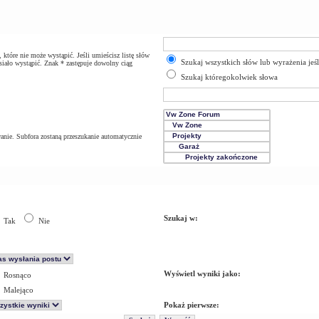
które nie może wystąpić. Jeśli umieścisz listę słów
Szukaj wszystkich słów lub wyrażenia jeś
iało wystąpić. Znak * zastępuje dowolny ciąg
Szukaj któregokolwiek słowa
anie. Subfora zostaną przeszukanie automatycznie
Szukaj w:
Tak
Nie
Wyświetl wyniki jako:
Rosnąco
Malejąco
Pokaż pierwsze: