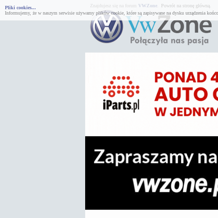
Znajdujesz się na forum
VWZone
.
Powrót na stronę główną.
Pliki cookies...
Informujemy, że w naszym serwisie używamy plików cookie, które są zapisywane na dysku urządzenia końco