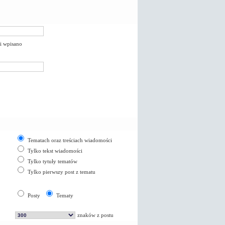
li wpisano
Tematach oraz treściach wiadomości
Tylko tekst wiadomości
Tylko tytuły tematów
Tylko pierwszy post z tematu
Posty
Tematy
znaków z postu