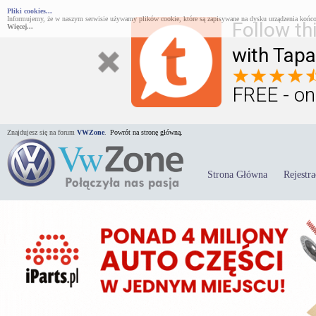
Pliki cookies...
Informujemy, że w naszym serwisie używamy plików cookie, które są zapisywane na dysku urządzenia końco
Follow th
Więcej...
with Tapa
FREE - on
Znajdujesz się na forum
VWZone
.
Powrót na stronę główną.
Strona Główna
Rejestra