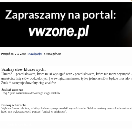
Przejdź do VW Zone
|
Nawigacja:
Strona główna
Wyszukaj zapytanie
Szukaj słów kluczowych:
Umieść
+
przed słowem, które musi wystąpić oraz
-
przed słowem, które nie może wystąpić. J
umieścisz listę słów oddzielonych
|
wewnątrz nawiasów, tylko jedno ze słów będzie musiało w
Znak * zastępuje dowolny ciąg znaków.
Szukaj autora:
Użyj * jako zamiennika dowolnego ciągu znaków.
Szukaj w forach:
Wybierz forum lub fora, w których chcesz przeprowadzić wyszukiwanie. Subfora zostaną przeszukanie automat
jeżeli nie wyłączysz opcji poniżej “szukaj w subforach“.
Opcje Wyszukiwania