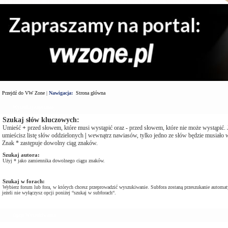
Przejdź do VW Zone
|
Nawigacja:
Strona główna
Wyszukaj zapytanie
Szukaj słów kluczowych:
Umieść
+
przed słowem, które musi wystąpić oraz
-
przed słowem, które nie może wystąpić. J
umieścisz listę słów oddzielonych
|
wewnątrz nawiasów, tylko jedno ze słów będzie musiało w
Znak * zastępuje dowolny ciąg znaków.
Szukaj autora:
Użyj * jako zamiennika dowolnego ciągu znaków.
Szukaj w forach:
Wybierz forum lub fora, w których chcesz przeprowadzić wyszukiwanie. Subfora zostaną przeszukanie automat
jeżeli nie wyłączysz opcji poniżej “szukaj w subforach“.
Opcje Wyszukiwania