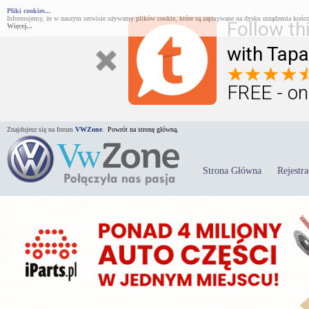
Pliki cookies...
Informujemy, że w naszym serwisie używamy plików cookie, które są zapisywane na dysku urządzenia końco
Follow th
Więcej...
with Tapa
FREE - on
Znajdujesz się na forum
VWZone
.
Powrót na stronę główną.
Strona Główna
Rejestra