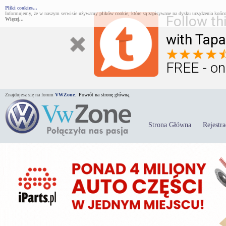
Pliki cookies...
Informujemy, że w naszym serwisie używamy plików cookie, które są zapisywane na dysku urządzenia końco
Follow th
Więcej...
with Tapa
FREE - on
Znajdujesz się na forum
VWZone
.
Powrót na stronę główną.
Strona Główna
Rejestra