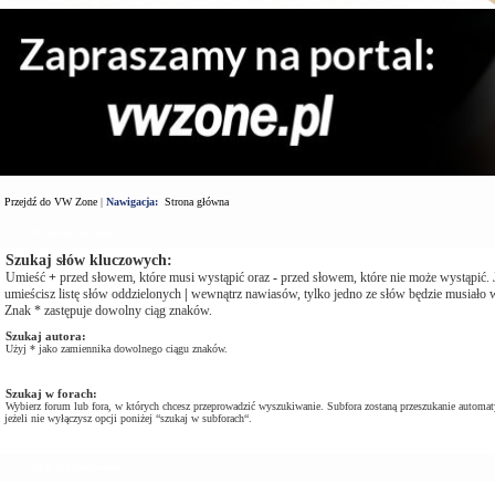
Przejdź do VW Zone
|
Nawigacja:
Strona główna
Wyszukaj zapytanie
Szukaj słów kluczowych:
Umieść
+
przed słowem, które musi wystąpić oraz
-
przed słowem, które nie może wystąpić. J
umieścisz listę słów oddzielonych
|
wewnątrz nawiasów, tylko jedno ze słów będzie musiało w
Znak * zastępuje dowolny ciąg znaków.
Szukaj autora:
Użyj * jako zamiennika dowolnego ciągu znaków.
Szukaj w forach:
Wybierz forum lub fora, w których chcesz przeprowadzić wyszukiwanie. Subfora zostaną przeszukanie automat
jeżeli nie wyłączysz opcji poniżej “szukaj w subforach“.
Opcje Wyszukiwania