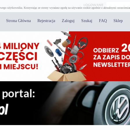
wego użytkownika. Korzystając ze strony wyrażasz zgodę na używanie cookie zgodnie z aktualnymi ustawienia
Strona Główna
Rejestracja
Zaloguj
Szukaj
FAQ
Sklep