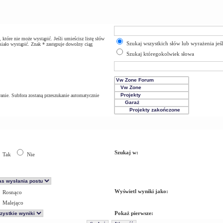
które nie może wystąpić. Jeśli umieścisz listę słów
Szukaj wszystkich słów lub wyrażenia jeś
iało wystąpić. Znak * zastępuje dowolny ciąg
Szukaj któregokolwiek słowa
anie. Subfora zostaną przeszukanie automatycznie
Szukaj w:
Tak
Nie
Wyświetl wyniki jako:
Rosnąco
Malejąco
Pokaż pierwsze: