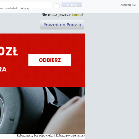
Zamknij [X]
mi przeglądarki.
Więcej...
Zobacz posty bez odpowiedzi
|
Zobacz aktywne tematy