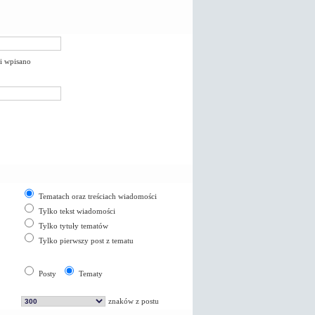
li wpisano
Tematach oraz treściach wiadomości
Tylko tekst wiadomości
Tylko tytuły tematów
Tylko pierwszy post z tematu
Posty
Tematy
znaków z postu