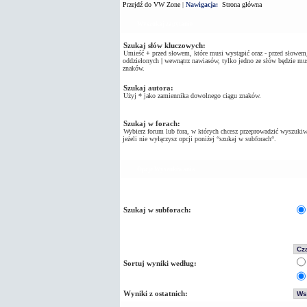
Przejdź do VW Zone
|
Nawigacja:
Strona główna
Wyszukaj zapytanie
Szukaj słów kluczowych:
Umieść
+
przed słowem, które musi wystąpić oraz
-
przed słowem, 
oddzielonych
|
wewnątrz nawiasów, tylko jedno ze słów będzie mus
znaków.
Szukaj autora:
Użyj * jako zamiennika dowolnego ciągu znaków.
Szukaj w forach:
Wybierz forum lub fora, w których chcesz przeprowadzić wyszukiw
jeżeli nie wyłączysz opcji poniżej “szukaj w subforach“.
Opcje Wyszukiwania
Szukaj w subforach:
Sortuj wyniki według:
Wyniki z ostatnich: