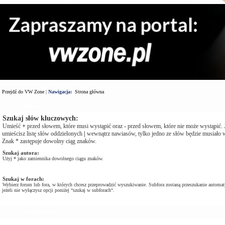
Przejdź do VW Zone
|
Nawigacja:
Strona główna
Wyszukaj zapytanie
Szukaj słów kluczowych:
Umieść
+
przed słowem, które musi wystąpić oraz
-
przed słowem, które nie może wystąpić. J
umieścisz listę słów oddzielonych
|
wewnątrz nawiasów, tylko jedno ze słów będzie musiało w
Znak * zastępuje dowolny ciąg znaków.
Szukaj autora:
Użyj * jako zamiennika dowolnego ciągu znaków.
Szukaj w forach:
Wybierz forum lub fora, w których chcesz przeprowadzić wyszukiwanie. Subfora zostaną przeszukanie automat
jeżeli nie wyłączysz opcji poniżej “szukaj w subforach“.
Opcje Wyszukiwania