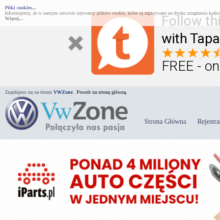
Pliki cookies...
Informujemy, że w naszym serwisie używamy plików cookie, które są zapisywane na dysku urządzenia końco
Follow th
Więcej...
with Tapa
FREE - on
Znajdujesz się na forum
VWZone
.
Powrót na stronę główną.
Strona Główna
Rejestra