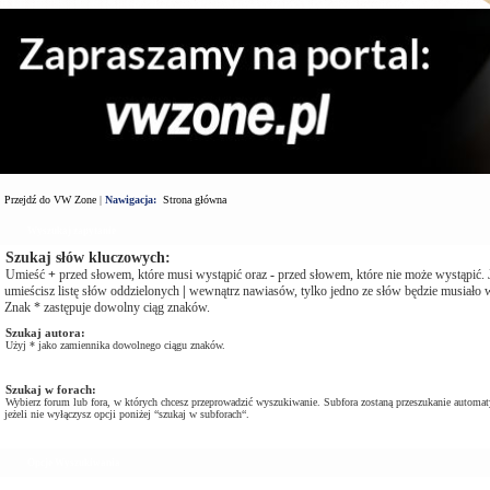
Przejdź do VW Zone
|
Nawigacja:
Strona główna
Wyszukaj zapytanie
Szukaj słów kluczowych:
Umieść
+
przed słowem, które musi wystąpić oraz
-
przed słowem, które nie może wystąpić. J
umieścisz listę słów oddzielonych
|
wewnątrz nawiasów, tylko jedno ze słów będzie musiało w
Znak * zastępuje dowolny ciąg znaków.
Szukaj autora:
Użyj * jako zamiennika dowolnego ciągu znaków.
Szukaj w forach:
Wybierz forum lub fora, w których chcesz przeprowadzić wyszukiwanie. Subfora zostaną przeszukanie automat
jeżeli nie wyłączysz opcji poniżej “szukaj w subforach“.
Opcje Wyszukiwania