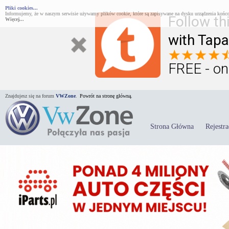
Pliki cookies...
Informujemy, że w naszym serwisie używamy plików cookie, które są zapisywane na dysku urządzenia końco
Follow th
Więcej...
with Tapa
FREE - on
Znajdujesz się na forum
VWZone
.
Powrót na stronę główną.
Strona Główna
Rejestra