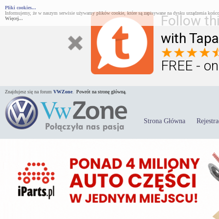
Pliki cookies...
Informujemy, że w naszym serwisie używamy plików cookie, które są zapisywane na dysku urządzenia końco
Follow th
Więcej...
with Tapa
FREE - on
Znajdujesz się na forum
VWZone
.
Powrót na stronę główną.
Strona Główna
Rejestra