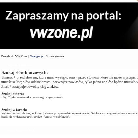
Przejdź do VW Zone
|
Nawigacja:
Strona główna
Wyszukaj zapytanie
Szukaj słów kluczowych:
Umieść
+
przed słowem, które musi wystąpić oraz
-
przed słowem, które nie może wystąpić. J
umieścisz listę słów oddzielonych
|
wewnątrz nawiasów, tylko jedno ze słów będzie musiało w
Znak * zastępuje dowolny ciąg znaków.
Szukaj autora:
Użyj * jako zamiennika dowolnego ciągu znaków.
Szukaj w forach:
Wybierz forum lub fora, w których chcesz przeprowadzić wyszukiwanie. Subfora zostaną przeszukanie automat
jeżeli nie wyłączysz opcji poniżej “szukaj w subforach“.
Opcje Wyszukiwania