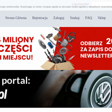
wego użytkownika. Korzystając ze strony wyrażasz zgodę na używanie cookie zgodnie z aktualnymi ustawienia
Strona Główna
Rejestracja
Zaloguj
Szukaj
FAQ
Sklep