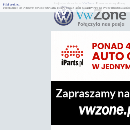
Znajdujesz się na forum
VWZone
.
Powrót na stronę główną.
Pliki cookies...
Informujemy, że w naszym serwisie używamy plików cookie, które są zapisywane na dysku urządzenia końco