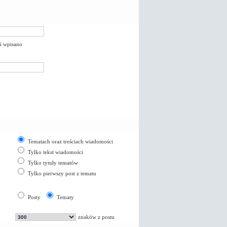
li wpisano
Tematach oraz treściach wiadomości
Tylko tekst wiadomości
Tylko tytuły tematów
Tylko pierwszy post z tematu
Posty
Tematy
znaków z postu