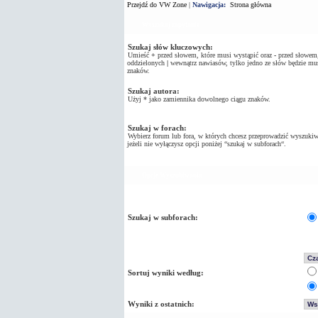
Przejdź do VW Zone
|
Nawigacja:
Strona główna
Wyszukaj zapytanie
Szukaj słów kluczowych:
Umieść
+
przed słowem, które musi wystąpić oraz
-
przed słowem, 
oddzielonych
|
wewnątrz nawiasów, tylko jedno ze słów będzie mus
znaków.
Szukaj autora:
Użyj * jako zamiennika dowolnego ciągu znaków.
Szukaj w forach:
Wybierz forum lub fora, w których chcesz przeprowadzić wyszukiw
jeżeli nie wyłączysz opcji poniżej “szukaj w subforach“.
Opcje Wyszukiwania
Szukaj w subforach:
Sortuj wyniki według:
Wyniki z ostatnich: