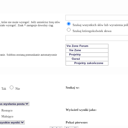
które nie może wystąpić. Jeśli umieścisz listę słów
Szukaj wszystkich słów lub wyrażenia jeś
iało wystąpić. Znak * zastępuje dowolny ciąg
Szukaj któregokolwiek słowa
anie. Subfora zostaną przeszukanie automatycznie
Szukaj w:
Tak
Nie
Wyświetl wyniki jako:
Rosnąco
Malejąco
Pokaż pierwsze: