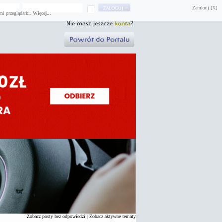
Zamknij [X]
mi przeglądarki.
Więcej...
Zobacz posty bez odpowiedzi
|
Zobacz aktywne tematy