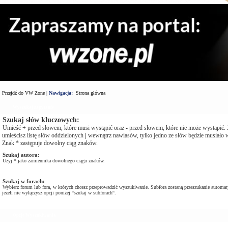
Przejdź do VW Zone
|
Nawigacja:
Strona główna
Wyszukaj zapytanie
Szukaj słów kluczowych:
Umieść
+
przed słowem, które musi wystąpić oraz
-
przed słowem, które nie może wystąpić. J
umieścisz listę słów oddzielonych
|
wewnątrz nawiasów, tylko jedno ze słów będzie musiało w
Znak * zastępuje dowolny ciąg znaków.
Szukaj autora:
Użyj * jako zamiennika dowolnego ciągu znaków.
Szukaj w forach:
Wybierz forum lub fora, w których chcesz przeprowadzić wyszukiwanie. Subfora zostaną przeszukanie automat
jeżeli nie wyłączysz opcji poniżej “szukaj w subforach“.
Opcje Wyszukiwania