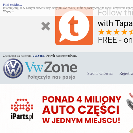
Pliki cookies...
Informujemy, że w naszym serwisie używamy plików cookie, które są zapisywane na dysku urządzenia końco
Follow th
Więcej...
with Tapa
FREE - on
Znajdujesz się na forum
VWZone
.
Powrót na stronę główną.
Strona Główna
Rejestra