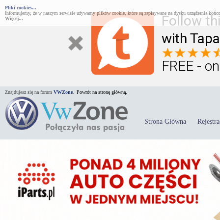
Pliki cookies...
Informujemy, że w naszym serwisie używamy plików cookie, które są zapisywane na dysku urządzenia końco
Follow th
Więcej...
with Tapa
FREE - on
Znajdujesz się na forum
VWZone
.
Powrót na stronę główną.
Strona Główna
Rejestra