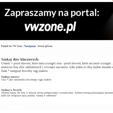
Przejdź do VW Zone
|
Nawigacja:
Strona główna
Wyszukaj zapytanie
Szukaj słów kluczowych:
Umieść
+
przed słowem, które musi wystąpić oraz
-
przed słowem, które nie może wystąpić. J
umieścisz listę słów oddzielonych
|
wewnątrz nawiasów, tylko jedno ze słów będzie musiało w
Znak * zastępuje dowolny ciąg znaków.
Szukaj autora:
Użyj * jako zamiennika dowolnego ciągu znaków.
Szukaj w forach:
Wybierz forum lub fora, w których chcesz przeprowadzić wyszukiwanie. Subfora zostaną przeszukanie automat
jeżeli nie wyłączysz opcji poniżej “szukaj w subforach“.
Opcje Wyszukiwania