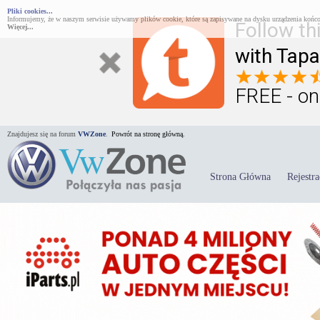
Pliki cookies...
Informujemy, że w naszym serwisie używamy plików cookie, które są zapisywane na dysku urządzenia końco
Follow th
Więcej...
with Tapa
FREE - on
Znajdujesz się na forum
VWZone
.
Powrót na stronę główną.
Strona Główna
Rejestra