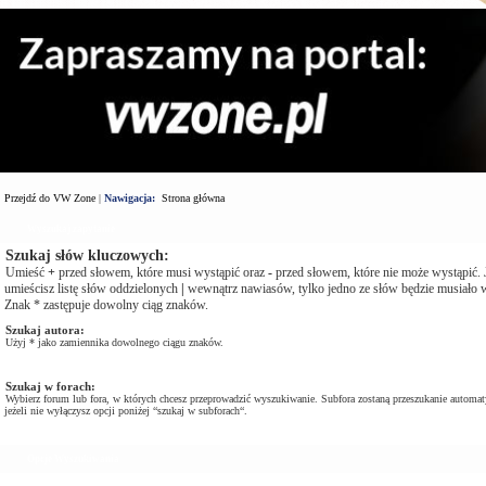
Przejdź do VW Zone
|
Nawigacja:
Strona główna
Wyszukaj zapytanie
Szukaj słów kluczowych:
Umieść
+
przed słowem, które musi wystąpić oraz
-
przed słowem, które nie może wystąpić. J
umieścisz listę słów oddzielonych
|
wewnątrz nawiasów, tylko jedno ze słów będzie musiało w
Znak * zastępuje dowolny ciąg znaków.
Szukaj autora:
Użyj * jako zamiennika dowolnego ciągu znaków.
Szukaj w forach:
Wybierz forum lub fora, w których chcesz przeprowadzić wyszukiwanie. Subfora zostaną przeszukanie automat
jeżeli nie wyłączysz opcji poniżej “szukaj w subforach“.
Opcje Wyszukiwania