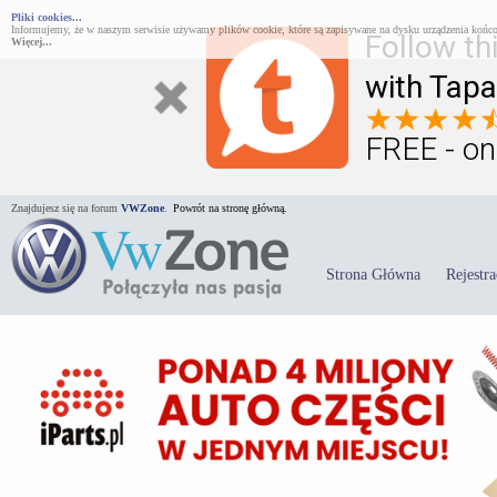
Pliki cookies...
Informujemy, że w naszym serwisie używamy plików cookie, które są zapisywane na dysku urządzenia końco
Follow th
Więcej...
with Tapa
FREE - on
Znajdujesz się na forum
VWZone
.
Powrót na stronę główną.
Strona Główna
Rejestra