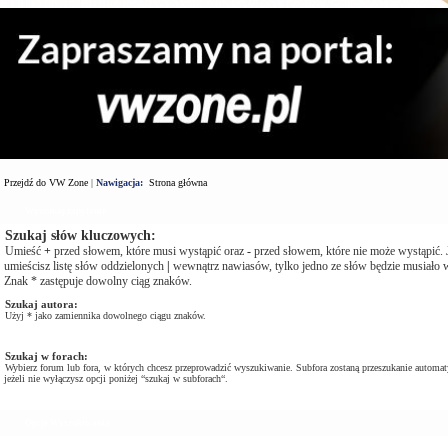
Przejdź do VW Zone
|
Nawigacja:
Strona główna
Wyszukaj zapytanie
Szukaj słów kluczowych:
Umieść
+
przed słowem, które musi wystąpić oraz
-
przed słowem, które nie może wystąpić. J
umieścisz listę słów oddzielonych
|
wewnątrz nawiasów, tylko jedno ze słów będzie musiało w
Znak * zastępuje dowolny ciąg znaków.
Szukaj autora:
Użyj * jako zamiennika dowolnego ciągu znaków.
Szukaj w forach:
Wybierz forum lub fora, w których chcesz przeprowadzić wyszukiwanie. Subfora zostaną przeszukanie automat
jeżeli nie wyłączysz opcji poniżej “szukaj w subforach“.
Opcje Wyszukiwania