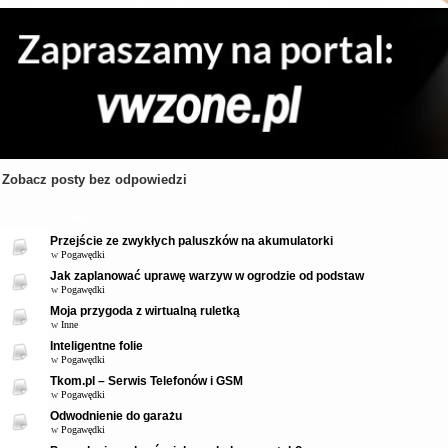
Zobacz posty bez odpowiedzi
Tematy
Przejście ze zwykłych paluszków na akumulatorki
w
Pogawędki
Jak zaplanować uprawę warzyw w ogrodzie od podstaw
w
Pogawędki
Moja przygoda z wirtualną ruletką
w
Inne
Inteligentne folie
w
Pogawędki
Tkom.pl – Serwis Telefonów i GSM
w
Pogawędki
Odwodnienie do garażu
w
Pogawędki