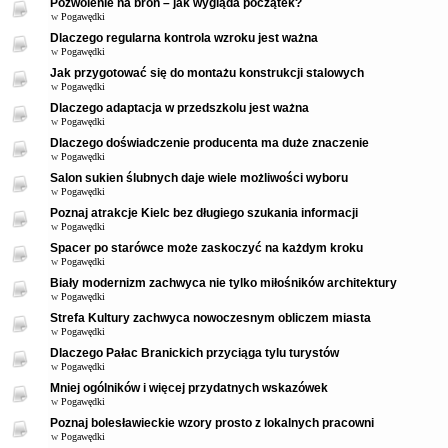
Pozwolenie na broń – jak wygląda początek?
w
Pogawędki
Dlaczego regularna kontrola wzroku jest ważna
w
Pogawędki
Jak przygotować się do montażu konstrukcji stalowych
w
Pogawędki
Dlaczego adaptacja w przedszkolu jest ważna
w
Pogawędki
Dlaczego doświadczenie producenta ma duże znaczenie
w
Pogawędki
Salon sukien ślubnych daje wiele możliwości wyboru
w
Pogawędki
Poznaj atrakcje Kielc bez długiego szukania informacji
w
Pogawędki
Spacer po starówce może zaskoczyć na każdym kroku
w
Pogawędki
Biały modernizm zachwyca nie tylko miłośników architektury
w
Pogawędki
Strefa Kultury zachwyca nowoczesnym obliczem miasta
w
Pogawędki
Dlaczego Pałac Branickich przyciąga tylu turystów
w
Pogawędki
Mniej ogólników i więcej przydatnych wskazówek
w
Pogawędki
Poznaj bolesławieckie wzory prosto z lokalnych pracowni
w
Pogawędki