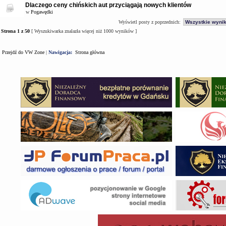
Dlaczego ceny chińskich aut przyciągają nowych klientów
w
Pogawędki
Wyświetl posty z poprzednich:
Strona
1
z
50
[ Wyszukiwarka znalazła więcej niż 1000 wyników ]
Przejdź do VW Zone
|
Nawigacja:
Strona główna