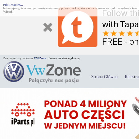
Pliki cookies...
Informujemy, że w naszym serwisie używamy plików cookie, które są zapisywane na dysku urządzenia końco
Follow th
Więcej...
with Tapa
FREE - on
Znajdujesz się na forum
VWZone
.
Powrót na stronę główną.
Strona Główna
Rejestra