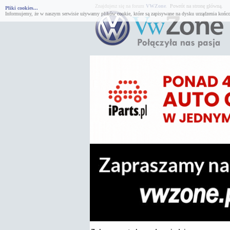
Znajdujesz się na forum
VWZone
.
Powrót na stronę główną.
Pliki cookies...
Informujemy, że w naszym serwisie używamy plików cookie, które są zapisywane na dysku urządzenia końco