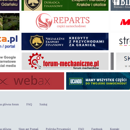
na główna forum
FAQ
Szukaj
na główna
Skup aut Poznań
Polityka Prywatności
FAQ
Facebook
Kontakt