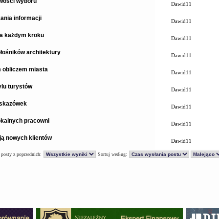
iwości wyboru
Dawid11
ania informacji
Dawid11
na każdym kroku
Dawid11
łośników architektury
Dawid11
 obliczem miasta
Dawid11
ylu turystów
Dawid11
 wskazówek
Dawid11
lokalnych pracowni
Dawid11
ją nowych klientów
Dawid11
 posty z poprzednich:
Sortuj według: