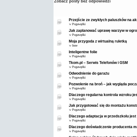
Zobacz posty bez odpowiedzi
Tematy
Przejście ze zwykłych paluszków na ak
w
Pogawędki
Jak zaplanować uprawę warzyw w ogro
w
Pogawędki
Moja przygoda z wirtualną ruletką
w
Inne
Inteligentne folie
w
Pogawędki
Tkom.pl – Serwis Telefonów i GSM
w
Pogawędki
Odwodnienie do garażu
w
Pogawędki
Pozwolenie na broń – jak wygląda pocz
w
Pogawędki
Dlaczego regularna kontrola wzroku je
w
Pogawędki
Jak przygotować się do montażu konstr
w
Pogawędki
Dlaczego adaptacja w przedszkolu jest
w
Pogawędki
Dlaczego doświadczenie producenta m
w
Pogawędki