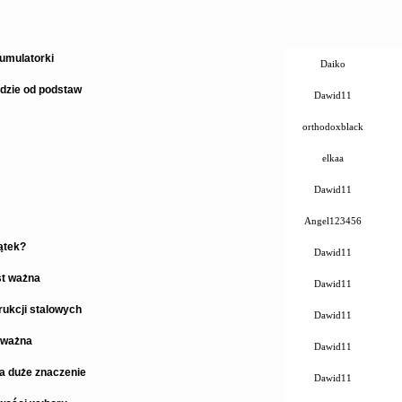
Autor
umulatorki
Daiko
dzie od podstaw
Dawid11
orthodoxblack
elkaa
Dawid11
Angel123456
ątek?
Dawid11
st ważna
Dawid11
ukcji stalowych
Dawid11
 ważna
Dawid11
a duże znaczenie
Dawid11