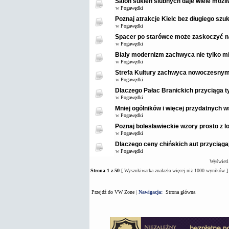
Salon sukien ślubnych daje wiele możl
w
Pogawędki
Poznaj atrakcje Kielc bez długiego szuk
w
Pogawędki
Spacer po starówce może zaskoczyć 
w
Pogawędki
Biały modernizm zachwyca nie tylko mi
w
Pogawędki
Strefa Kultury zachwyca nowoczesnym
w
Pogawędki
Dlaczego Pałac Branickich przyciąga t
w
Pogawędki
Mniej ogólników i więcej przydatnych
w
Pogawędki
Poznaj bolesławieckie wzory prosto z 
w
Pogawędki
Dlaczego ceny chińskich aut przyciąga
w
Pogawędki
Wyświetl
Strona
1
z
50
[ Wyszukiwarka znalazła więcej niż 1000 wyników ]
Przejdź do VW Zone
|
Nawigacja:
Strona główna