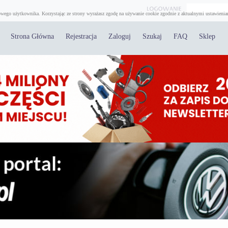
wego użytkownika. Korzystając ze strony wyrażasz zgodę na używanie cookie zgodnie z aktualnymi ustawienia
Strona Główna
Rejestracja
Zaloguj
Szukaj
FAQ
Sklep