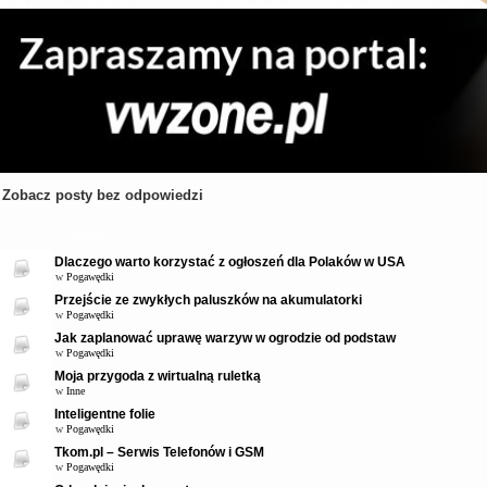
Zobacz posty bez odpowiedzi
Tematy
Dlaczego warto korzystać z ogłoszeń dla Polaków w USA
w
Pogawędki
Przejście ze zwykłych paluszków na akumulatorki
w
Pogawędki
Jak zaplanować uprawę warzyw w ogrodzie od podstaw
w
Pogawędki
Moja przygoda z wirtualną ruletką
w
Inne
Inteligentne folie
w
Pogawędki
Tkom.pl – Serwis Telefonów i GSM
w
Pogawędki