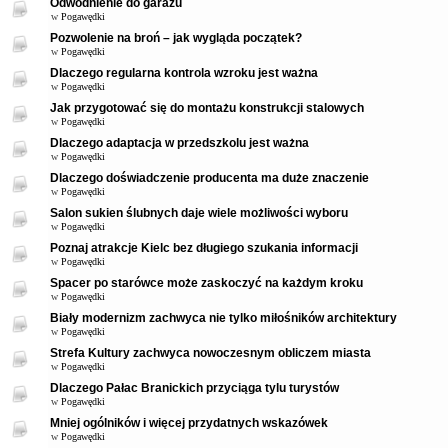
Odwodnienie do garażu
w
Pogawędki
Pozwolenie na broń – jak wygląda początek?
w
Pogawędki
Dlaczego regularna kontrola wzroku jest ważna
w
Pogawędki
Jak przygotować się do montażu konstrukcji stalowych
w
Pogawędki
Dlaczego adaptacja w przedszkolu jest ważna
w
Pogawędki
Dlaczego doświadczenie producenta ma duże znaczenie
w
Pogawędki
Salon sukien ślubnych daje wiele możliwości wyboru
w
Pogawędki
Poznaj atrakcje Kielc bez długiego szukania informacji
w
Pogawędki
Spacer po starówce może zaskoczyć na każdym kroku
w
Pogawędki
Biały modernizm zachwyca nie tylko miłośników architektury
w
Pogawędki
Strefa Kultury zachwyca nowoczesnym obliczem miasta
w
Pogawędki
Dlaczego Pałac Branickich przyciąga tylu turystów
w
Pogawędki
Mniej ogólników i więcej przydatnych wskazówek
w
Pogawędki