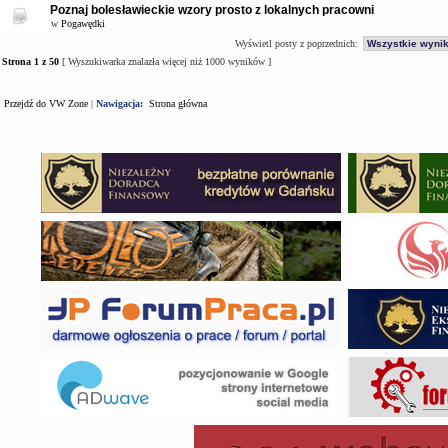
Poznaj bolesławieckie wzory prosto z lokalnych pracowni
w
Pogawędki
Wyświetl posty z poprzednich:
Strona
1
z
50
[ Wyszukiwarka znalazła więcej niż 1000 wyników ]
Przejdź do VW Zone
|
Nawigacja:
Strona główna