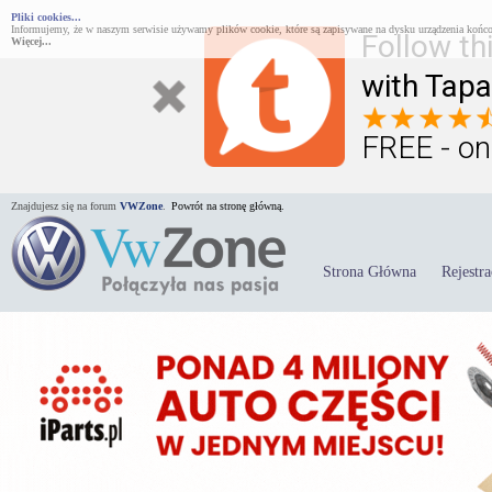
Pliki cookies...
Informujemy, że w naszym serwisie używamy plików cookie, które są zapisywane na dysku urządzenia końco
Follow th
Więcej...
with Tapa
FREE - on
Znajdujesz się na forum
VWZone
.
Powrót na stronę główną.
Strona Główna
Rejestra