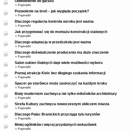
Odwodnienie do garażu
w
Pogawędki
Pozwolenie na broń – jak wygląda początek?
w
Pogawędki
Dlaczego regularna kontrola wzroku jest ważna
w
Pogawędki
Jak przygotować się do montażu konstrukcji stalowych
w
Pogawędki
Dlaczego adaptacja w przedszkolu jest ważna
w
Pogawędki
Dlaczego doświadczenie producenta ma duże znaczenie
w
Pogawędki
Salon sukien ślubnych daje wiele możliwości wyboru
w
Pogawędki
Poznaj atrakcje Kielc bez długiego szukania informacji
w
Pogawędki
Spacer po starówce może zaskoczyć na każdym kroku
w
Pogawędki
Biały modernizm zachwyca nie tylko miłośników architektury
w
Pogawędki
Strefa Kultury zachwyca nowoczesnym obliczem miasta
w
Pogawędki
Dlaczego Pałac Branickich przyciąga tylu turystów
w
Pogawędki
Mniej ogólników i więcej przydatnych wskazówek
w
Pogawędki