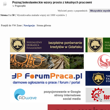
Poznaj bolesławieckie wzory prosto z lokalnych pracowni
w
Pogawędki
Wyświetl posty z poprzednich:
Strona
1
z
50
[ Wyszukiwarka znalazła więcej niż 1000 wyników ]
Przejdź do VW Zone
|
Nawigacja:
Strona główna