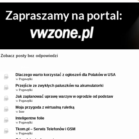
Zobacz posty bez odpowiedzi
Tematy
Dlaczego warto korzystać z ogłoszeń dla Polaków w USA
w
Pogawędki
Przejście ze zwykłych paluszków na akumulatorki
w
Pogawędki
Jak zaplanować uprawę warzyw w ogrodzie od podstaw
w
Pogawędki
Moja przygoda z wirtualną ruletką
w
Inne
Inteligentne folie
w
Pogawędki
Tkom.pl – Serwis Telefonów i GSM
w
Pogawędki