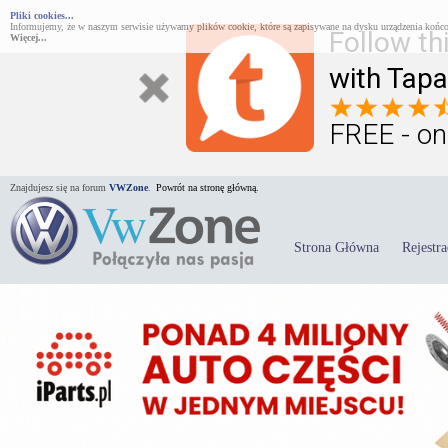
Pliki cookies...
Informujemy, że w naszym serwisie używamy plików cookie, które są zapisywane na dysku urządzenia końco
Follow th
Więcej...
with Tapa
FREE - on
Znajdujesz się na forum
VWZone
.
Powrót na stronę główną.
Strona Główna
Rejestra