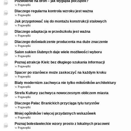
Pozwolenie na broń – jak wygląda początek?
w
Pogawędki
Dlaczego regularna kontrola wzroku jest ważna
w
Pogawędki
Jak przygotować się do montażu konstrukcji stalowych
w
Pogawędki
Dlaczego adaptacja w przedszkolu jest ważna
w
Pogawędki
Dlaczego doświadczenie producenta ma duże znaczenie
w
Pogawędki
Salon sukien ślubnych daje wiele możliwości wyboru
w
Pogawędki
Poznaj atrakcje Kielc bez długiego szukania informacji
w
Pogawędki
Spacer po starówce może zaskoczyć na każdym kroku
w
Pogawędki
Biały modernizm zachwyca nie tylko miłośników architektury
w
Pogawędki
Strefa Kultury zachwyca nowoczesnym obliczem miasta
w
Pogawędki
Dlaczego Pałac Branickich przyciąga tylu turystów
w
Pogawędki
Mniej ogólników i więcej przydatnych wskazówek
w
Pogawędki
Poznaj bolesławieckie wzory prosto z lokalnych pracowni
w
Pogawędki