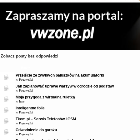
Zobacz posty bez odpowiedzi
Tematy
Przejście ze zwykłych paluszków na akumulatorki
w
Pogawędki
Jak zaplanować uprawę warzyw w ogrodzie od podstaw
w
Pogawędki
Moja przygoda z wirtualną ruletką
w
Inne
Inteligentne folie
w
Pogawędki
Tkom.pl – Serwis Telefonów i GSM
w
Pogawędki
Odwodnienie do garażu
w
Pogawędki