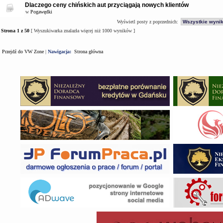
Dlaczego ceny chińskich aut przyciągają nowych klientów
w
Pogawędki
Wyświetl posty z poprzednich:
Strona
1
z
50
[ Wyszukiwarka znalazła więcej niż 1000 wyników ]
Przejdź do VW Zone
|
Nawigacja:
Strona główna