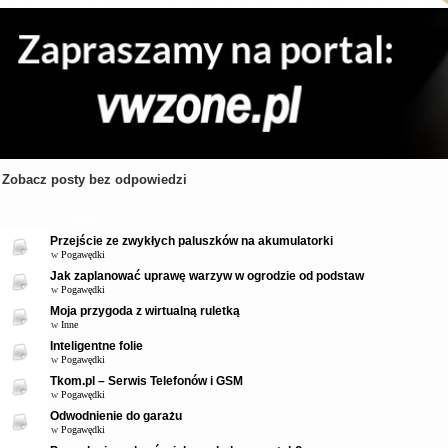
Zobacz posty bez odpowiedzi
Tematy
Przejście ze zwykłych paluszków na akumulatorki
w
Pogawędki
Jak zaplanować uprawę warzyw w ogrodzie od podstaw
w
Pogawędki
Moja przygoda z wirtualną ruletką
w
Inne
Inteligentne folie
w
Pogawędki
Tkom.pl – Serwis Telefonów i GSM
w
Pogawędki
Odwodnienie do garażu
w
Pogawędki