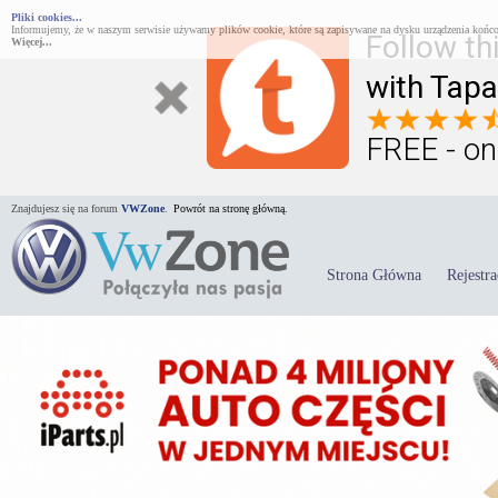
Pliki cookies...
Informujemy, że w naszym serwisie używamy plików cookie, które są zapisywane na dysku urządzenia końco
Follow th
Więcej...
with Tapa
FREE - on
Znajdujesz się na forum
VWZone
.
Powrót na stronę główną.
Strona Główna
Rejestra