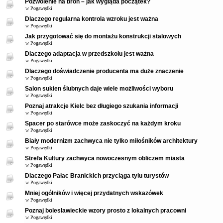
Pozwolenie na broń – jak wygląda początek?
w
Pogawędki
Dlaczego regularna kontrola wzroku jest ważna
w
Pogawędki
Jak przygotować się do montażu konstrukcji stalowych
w
Pogawędki
Dlaczego adaptacja w przedszkolu jest ważna
w
Pogawędki
Dlaczego doświadczenie producenta ma duże znaczenie
w
Pogawędki
Salon sukien ślubnych daje wiele możliwości wyboru
w
Pogawędki
Poznaj atrakcje Kielc bez długiego szukania informacji
w
Pogawędki
Spacer po starówce może zaskoczyć na każdym kroku
w
Pogawędki
Biały modernizm zachwyca nie tylko miłośników architektury
w
Pogawędki
Strefa Kultury zachwyca nowoczesnym obliczem miasta
w
Pogawędki
Dlaczego Pałac Branickich przyciąga tylu turystów
w
Pogawędki
Mniej ogólników i więcej przydatnych wskazówek
w
Pogawędki
Poznaj bolesławieckie wzory prosto z lokalnych pracowni
w
Pogawędki