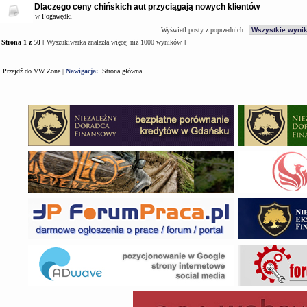
Dlaczego ceny chińskich aut przyciągają nowych klientów
w
Pogawędki
Wyświetl posty z poprzednich:
Strona
1
z
50
[ Wyszukiwarka znalazła więcej niż 1000 wyników ]
Przejdź do VW Zone
|
Nawigacja:
Strona główna