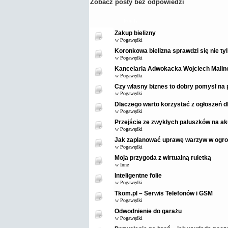
Zobacz posty bez odpowiedzi
Tematy
Zakup bielizny
w
Pogawędki
Koronkowa bielizna sprawdzi się nie ty
w
Pogawędki
Kancelaria Adwokacka Wojciech Malin
w
Pogawędki
Czy własny biznes to dobry pomysł na 
w
Pogawędki
Dlaczego warto korzystać z ogłoszeń 
w
Pogawędki
Przejście ze zwykłych paluszków na ak
w
Pogawędki
Jak zaplanować uprawę warzyw w ogro
w
Pogawędki
Moja przygoda z wirtualną ruletką
w
Inne
Inteligentne folie
w
Pogawędki
Tkom.pl – Serwis Telefonów i GSM
w
Pogawędki
Odwodnienie do garażu
w
Pogawędki