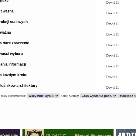
ątek?
Dawid11
st ważna
Dawid11
ukcji stalowych
Dawid11
 ważna
Dawid11
a duże znaczenie
Dawid11
iwości wyboru
Dawid11
ania informacji
Dawid11
na każdym kroku
Dawid11
łośników architektury
Dawid11
 posty z poprzednich:
Sortuj według: