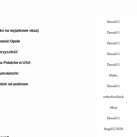
Autor
Dawid11
lko na wyjątkowe okazj
Dawid11
owski Opole
Dawid11
przyszłość
Dawid11
dla Polaków w USA
Dawid11
umulatorki
Daiko
dzie od podstaw
Dawid11
orthodoxblack
elkaa
Dawid11
Angel123456