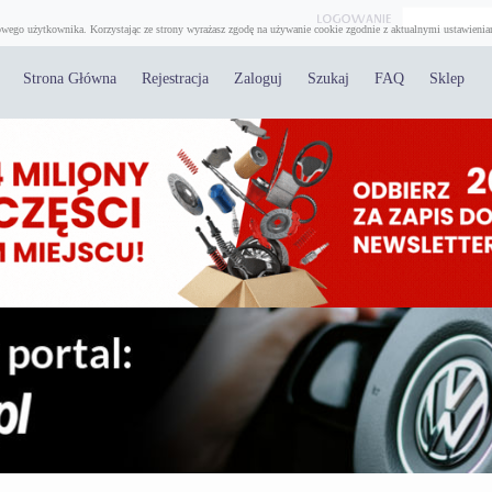
wego użytkownika. Korzystając ze strony wyrażasz zgodę na używanie cookie zgodnie z aktualnymi ustawienia
Strona Główna
Rejestracja
Zaloguj
Szukaj
FAQ
Sklep