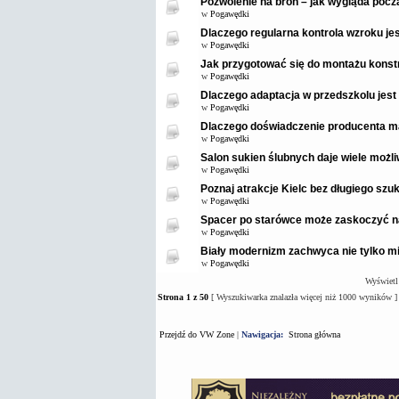
Pozwolenie na broń – jak wygląda pocz
w
Pogawędki
Dlaczego regularna kontrola wzroku je
w
Pogawędki
Jak przygotować się do montażu konstr
w
Pogawędki
Dlaczego adaptacja w przedszkolu jest
w
Pogawędki
Dlaczego doświadczenie producenta m
w
Pogawędki
Salon sukien ślubnych daje wiele możl
w
Pogawędki
Poznaj atrakcje Kielc bez długiego szuk
w
Pogawędki
Spacer po starówce może zaskoczyć 
w
Pogawędki
Biały modernizm zachwyca nie tylko mi
w
Pogawędki
Wyświetl
Strona
1
z
50
[ Wyszukiwarka znalazła więcej niż 1000 wyników ]
Przejdź do VW Zone
|
Nawigacja:
Strona główna