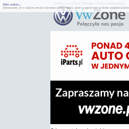
Znajdujesz się na forum
VWZone
.
Powrót na stronę główną.
Pliki cookies...
Informujemy, że w naszym serwisie używamy plików cookie, które są zapisywane na dysku urządzenia końco