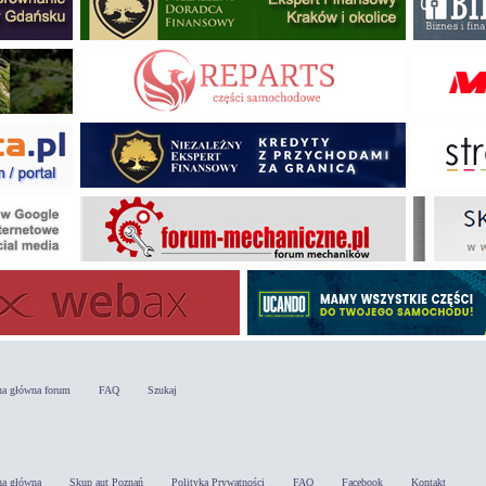
na główna forum
FAQ
Szukaj
na główna
Skup aut Poznań
Polityka Prywatności
FAQ
Facebook
Kontakt