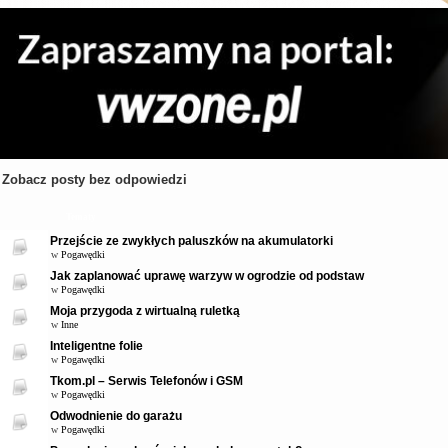
Zobacz posty bez odpowiedzi
Tematy
Przejście ze zwykłych paluszków na akumulatorki
w
Pogawędki
Jak zaplanować uprawę warzyw w ogrodzie od podstaw
w
Pogawędki
Moja przygoda z wirtualną ruletką
w
Inne
Inteligentne folie
w
Pogawędki
Tkom.pl – Serwis Telefonów i GSM
w
Pogawędki
Odwodnienie do garażu
w
Pogawędki