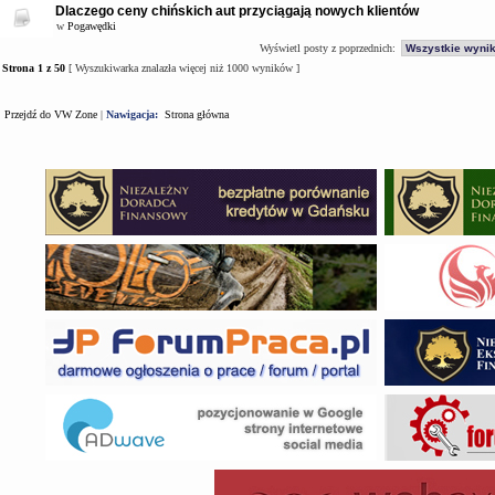
Dlaczego ceny chińskich aut przyciągają nowych klientów
w
Pogawędki
Wyświetl posty z poprzednich:
Strona
1
z
50
[ Wyszukiwarka znalazła więcej niż 1000 wyników ]
Przejdź do VW Zone
|
Nawigacja:
Strona główna