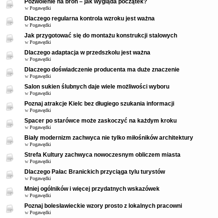
Pozwolenie na broń – jak wygląda początek?
w
Pogawędki
Dlaczego regularna kontrola wzroku jest ważna
w
Pogawędki
Jak przygotować się do montażu konstrukcji stalowych
w
Pogawędki
Dlaczego adaptacja w przedszkolu jest ważna
w
Pogawędki
Dlaczego doświadczenie producenta ma duże znaczenie
w
Pogawędki
Salon sukien ślubnych daje wiele możliwości wyboru
w
Pogawędki
Poznaj atrakcje Kielc bez długiego szukania informacji
w
Pogawędki
Spacer po starówce może zaskoczyć na każdym kroku
w
Pogawędki
Biały modernizm zachwyca nie tylko miłośników architektury
w
Pogawędki
Strefa Kultury zachwyca nowoczesnym obliczem miasta
w
Pogawędki
Dlaczego Pałac Branickich przyciąga tylu turystów
w
Pogawędki
Mniej ogólników i więcej przydatnych wskazówek
w
Pogawędki
Poznaj bolesławieckie wzory prosto z lokalnych pracowni
w
Pogawędki