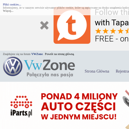
Pliki cookies...
Informujemy, że w naszym serwisie używamy plików cookie, które są zapisywane na dysku urządzenia końco
Follow th
Więcej...
with Tapa
FREE - on
Znajdujesz się na forum
VWZone
.
Powrót na stronę główną.
Strona Główna
Rejestra