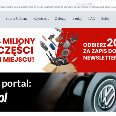
wego użytkownika. Korzystając ze strony wyrażasz zgodę na używanie cookie zgodnie z aktualnymi ustawienia
Strona Główna
Rejestracja
Zaloguj
Szukaj
FAQ
Sklep