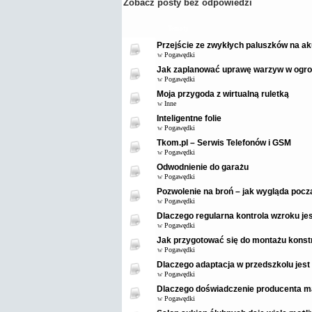
Zobacz posty bez odpowiedzi
Tematy
Przejście ze zwykłych paluszków na ak
w
Pogawędki
Jak zaplanować uprawę warzyw w ogro
w
Pogawędki
Moja przygoda z wirtualną ruletką
w
Inne
Inteligentne folie
w
Pogawędki
Tkom.pl – Serwis Telefonów i GSM
w
Pogawędki
Odwodnienie do garażu
w
Pogawędki
Pozwolenie na broń – jak wygląda pocz
w
Pogawędki
Dlaczego regularna kontrola wzroku je
w
Pogawędki
Jak przygotować się do montażu konstr
w
Pogawędki
Dlaczego adaptacja w przedszkolu jest
w
Pogawędki
Dlaczego doświadczenie producenta m
w
Pogawędki