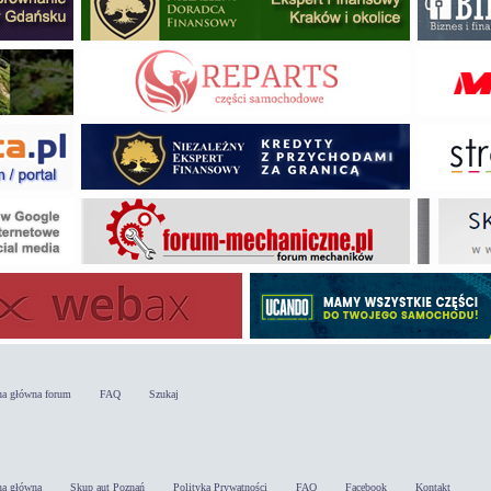
na główna forum
FAQ
Szukaj
na główna
Skup aut Poznań
Polityka Prywatności
FAQ
Facebook
Kontakt