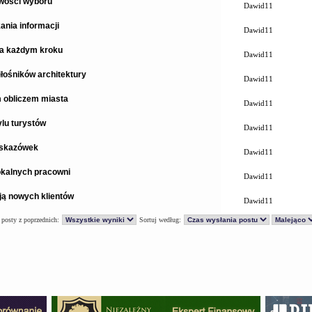
iwości wyboru
Dawid11
ania informacji
Dawid11
na każdym kroku
Dawid11
łośników architektury
Dawid11
 obliczem miasta
Dawid11
ylu turystów
Dawid11
 wskazówek
Dawid11
lokalnych pracowni
Dawid11
ją nowych klientów
Dawid11
 posty z poprzednich:
Sortuj według: