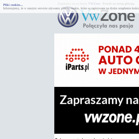
Znajdujesz się na forum
VWZone
.
Powrót na stronę główną.
Pliki cookies...
Informujemy, że w naszym serwisie używamy plików cookie, które są zapisywane na dysku urządzenia końco