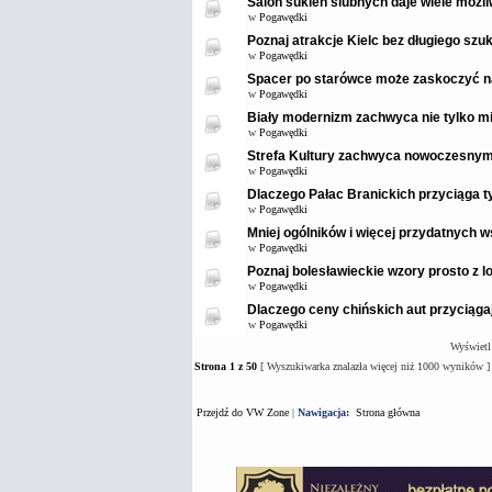
Salon sukien ślubnych daje wiele możl
w
Pogawędki
Poznaj atrakcje Kielc bez długiego szuk
w
Pogawędki
Spacer po starówce może zaskoczyć 
w
Pogawędki
Biały modernizm zachwyca nie tylko mi
w
Pogawędki
Strefa Kultury zachwyca nowoczesnym
w
Pogawędki
Dlaczego Pałac Branickich przyciąga t
w
Pogawędki
Mniej ogólników i więcej przydatnych
w
Pogawędki
Poznaj bolesławieckie wzory prosto z 
w
Pogawędki
Dlaczego ceny chińskich aut przyciąga
w
Pogawędki
Wyświetl
Strona
1
z
50
[ Wyszukiwarka znalazła więcej niż 1000 wyników ]
Przejdź do VW Zone
|
Nawigacja:
Strona główna