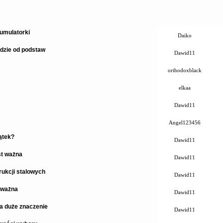
Autor
umulatorki
Daiko
dzie od podstaw
Dawid11
orthodoxblack
elkaa
Dawid11
Angel123456
ątek?
Dawid11
st ważna
Dawid11
ukcji stalowych
Dawid11
 ważna
Dawid11
a duże znaczenie
Dawid11