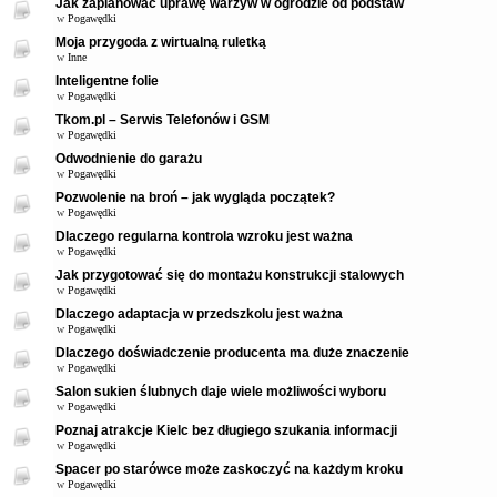
Jak zaplanować uprawę warzyw w ogrodzie od podstaw
w
Pogawędki
Moja przygoda z wirtualną ruletką
w
Inne
Inteligentne folie
w
Pogawędki
Tkom.pl – Serwis Telefonów i GSM
w
Pogawędki
Odwodnienie do garażu
w
Pogawędki
Pozwolenie na broń – jak wygląda początek?
w
Pogawędki
Dlaczego regularna kontrola wzroku jest ważna
w
Pogawędki
Jak przygotować się do montażu konstrukcji stalowych
w
Pogawędki
Dlaczego adaptacja w przedszkolu jest ważna
w
Pogawędki
Dlaczego doświadczenie producenta ma duże znaczenie
w
Pogawędki
Salon sukien ślubnych daje wiele możliwości wyboru
w
Pogawędki
Poznaj atrakcje Kielc bez długiego szukania informacji
w
Pogawędki
Spacer po starówce może zaskoczyć na każdym kroku
w
Pogawędki