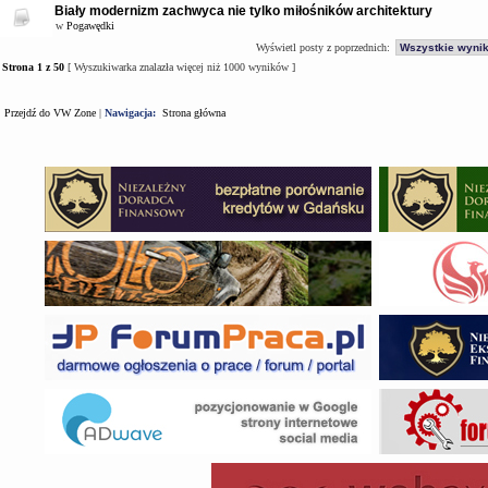
Biały modernizm zachwyca nie tylko miłośników architektury
w
Pogawędki
Wyświetl posty z poprzednich:
Strona
1
z
50
[ Wyszukiwarka znalazła więcej niż 1000 wyników ]
Przejdź do VW Zone
|
Nawigacja:
Strona główna