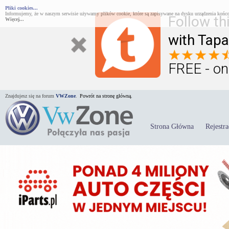
Pliki cookies...
Informujemy, że w naszym serwisie używamy plików cookie, które są zapisywane na dysku urządzenia końco
Follow th
Więcej...
with Tapa
FREE - on
Znajdujesz się na forum
VWZone
.
Powrót na stronę główną.
Strona Główna
Rejestra