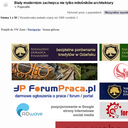
Biały modernizm zachwyca nie tylko miłośników architektury
w
Pogawędki
Wyświetl posty z poprzednich:
Strona
1
z
50
[ Wyszukiwarka znalazła więcej niż 1000 wyników ]
Przejdź do VW Zone
|
Nawigacja:
Strona główna