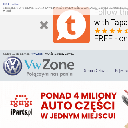
Pliki cookies...
Informujemy, że w naszym serwisie używamy plików cookie, które są zapisywane na dysku urządzenia końco
Follow th
Więcej...
with Tapa
FREE - on
Znajdujesz się na forum
VWZone
.
Powrót na stronę główną.
Strona Główna
Rejestra