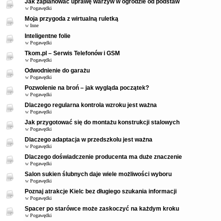
Jak zaplanować uprawę warzyw w ogrodzie od podstaw
w
Pogawędki
Moja przygoda z wirtualną ruletką
w
Inne
Inteligentne folie
w
Pogawędki
Tkom.pl – Serwis Telefonów i GSM
w
Pogawędki
Odwodnienie do garażu
w
Pogawędki
Pozwolenie na broń – jak wygląda początek?
w
Pogawędki
Dlaczego regularna kontrola wzroku jest ważna
w
Pogawędki
Jak przygotować się do montażu konstrukcji stalowych
w
Pogawędki
Dlaczego adaptacja w przedszkolu jest ważna
w
Pogawędki
Dlaczego doświadczenie producenta ma duże znaczenie
w
Pogawędki
Salon sukien ślubnych daje wiele możliwości wyboru
w
Pogawędki
Poznaj atrakcje Kielc bez długiego szukania informacji
w
Pogawędki
Spacer po starówce może zaskoczyć na każdym kroku
w
Pogawędki