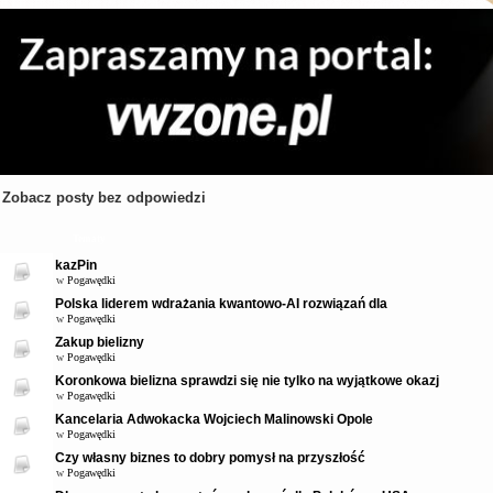
Zobacz posty bez odpowiedzi
Tematy
kazPin
w
Pogawędki
Polska liderem wdrażania kwantowo-AI rozwiązań dla
w
Pogawędki
Zakup bielizny
w
Pogawędki
Koronkowa bielizna sprawdzi się nie tylko na wyjątkowe okazj
w
Pogawędki
Kancelaria Adwokacka Wojciech Malinowski Opole
w
Pogawędki
Czy własny biznes to dobry pomysł na przyszłość
w
Pogawędki