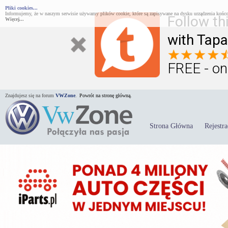
Pliki cookies...
Informujemy, że w naszym serwisie używamy plików cookie, które są zapisywane na dysku urządzenia końco
Follow th
Więcej...
with Tapa
FREE - on
Znajdujesz się na forum
VWZone
.
Powrót na stronę główną.
Strona Główna
Rejestra