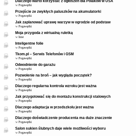
Dlaczego warto korzystać z ogłoszeń dla Polaków w USA
w
Pogawędki
Przejście ze zwykłych paluszków na akumulatorki
w
Pogawędki
Jak zaplanować uprawę warzyw w ogrodzie od podstaw
w
Pogawędki
Moja przygoda z wirtualną ruletką
w
Inne
Inteligentne folie
w
Pogawędki
Tkom.pl – Serwis Telefonów i GSM
w
Pogawędki
Odwodnienie do garażu
w
Pogawędki
Pozwolenie na broń – jak wygląda początek?
w
Pogawędki
Dlaczego regularna kontrola wzroku jest ważna
w
Pogawędki
Jak przygotować się do montażu konstrukcji stalowych
w
Pogawędki
Dlaczego adaptacja w przedszkolu jest ważna
w
Pogawędki
Dlaczego doświadczenie producenta ma duże znaczenie
w
Pogawędki
Salon sukien ślubnych daje wiele możliwości wyboru
w
Pogawędki