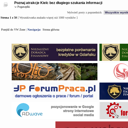
Poznaj atrakcje Kielc bez długiego szukania informacji
w
Pogawędki
Wyświetl posty z poprzednich:
Strona
1
z
50
[ Wyszukiwarka znalazła więcej niż 1000 wyników ]
Przejdź do VW Zone
|
Nawigacja:
Strona główna