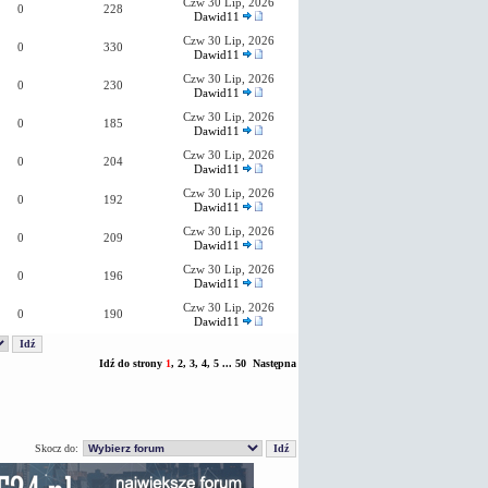
Czw 30 Lip, 2026
0
228
Dawid11
Czw 30 Lip, 2026
0
330
Dawid11
Czw 30 Lip, 2026
0
230
Dawid11
Czw 30 Lip, 2026
0
185
Dawid11
Czw 30 Lip, 2026
0
204
Dawid11
Czw 30 Lip, 2026
0
192
Dawid11
Czw 30 Lip, 2026
0
209
Dawid11
Czw 30 Lip, 2026
0
196
Dawid11
Czw 30 Lip, 2026
0
190
Dawid11
Idź do strony
1
,
2
,
3
,
4
,
5
...
50
Następna
Skocz do: