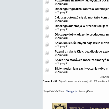
Pozwolenie na broń – jak wygląda pocz
w
Pogawędki
Dlaczego regularna kontrola wzroku je
w
Pogawędki
Jak przygotować się do montażu konstr
w
Pogawędki
Dlaczego adaptacja w przedszkolu jest
w
Pogawędki
Dlaczego doświadczenie producenta m
w
Pogawędki
Salon sukien ślubnych daje wiele możl
w
Pogawędki
Poznaj atrakcje Kielc bez długiego szuk
w
Pogawędki
Spacer po starówce może zaskoczyć 
w
Pogawędki
Biały modernizm zachwyca nie tylko mi
w
Pogawędki
Wyświetl
Strona
1
z
50
[ Wyszukiwarka znalazła więcej niż 1000 wyników ]
Przejdź do VW Zone
|
Nawigacja:
Strona główna