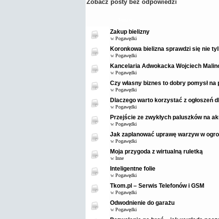
Zobacz posty bez odpowiedzi
Tematy
Zakup bielizny
w
Pogawędki
Koronkowa bielizna sprawdzi się nie ty
w
Pogawędki
Kancelaria Adwokacka Wojciech Malin
w
Pogawędki
Czy własny biznes to dobry pomysł na 
w
Pogawędki
Dlaczego warto korzystać z ogłoszeń 
w
Pogawędki
Przejście ze zwykłych paluszków na ak
w
Pogawędki
Jak zaplanować uprawę warzyw w ogro
w
Pogawędki
Moja przygoda z wirtualną ruletką
w
Inne
Inteligentne folie
w
Pogawędki
Tkom.pl – Serwis Telefonów i GSM
w
Pogawędki
Odwodnienie do garażu
w
Pogawędki