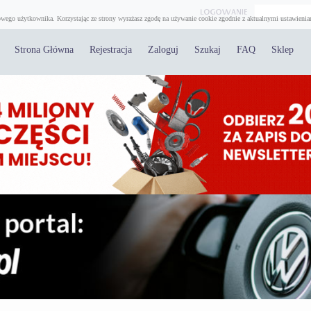
wego użytkownika. Korzystając ze strony wyrażasz zgodę na używanie cookie zgodnie z aktualnymi ustawienia
Strona Główna
Rejestracja
Zaloguj
Szukaj
FAQ
Sklep