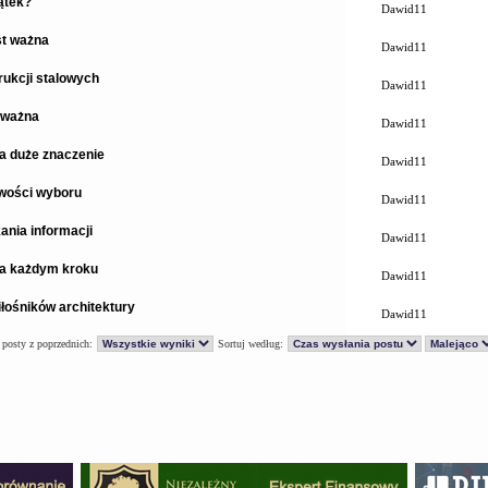
ątek?
Dawid11
st ważna
Dawid11
ukcji stalowych
Dawid11
 ważna
Dawid11
a duże znaczenie
Dawid11
iwości wyboru
Dawid11
ania informacji
Dawid11
na każdym kroku
Dawid11
łośników architektury
Dawid11
 posty z poprzednich:
Sortuj według: