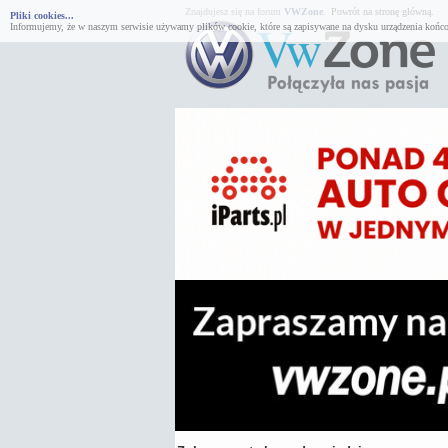
Znajdujesz się na forum
VWZone
.
Powrót na stronę główną.
Pliki cookies...
Informujemy, że w naszym serwisie używamy plików cookie, które są zapisywane na dysku urządzenia końco