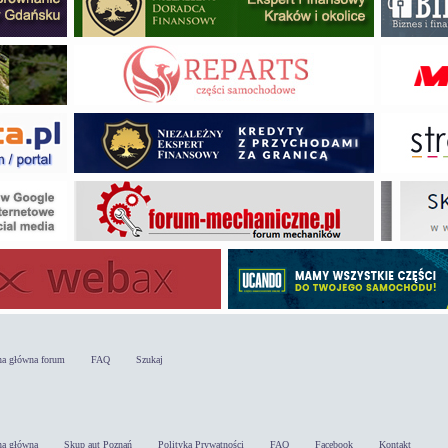
na główna forum
FAQ
Szukaj
na główna
Skup aut Poznań
Polityka Prywatności
FAQ
Facebook
Kontakt