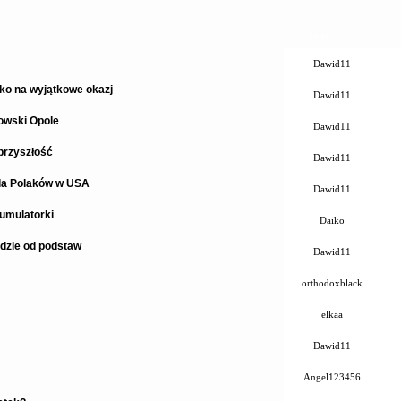
Autor
Dawid11
lko na wyjątkowe okazj
Dawid11
owski Opole
Dawid11
przyszłość
Dawid11
dla Polaków w USA
Dawid11
umulatorki
Daiko
dzie od podstaw
Dawid11
orthodoxblack
elkaa
Dawid11
Angel123456