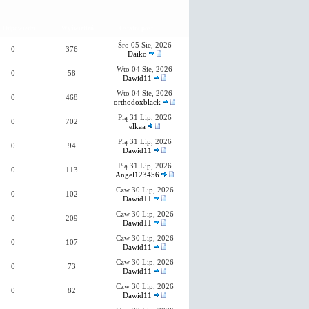
Odpowiedzi
Wyświetleń
Ostatni post
Śro 05 Sie, 2026
0
376
Daiko
Wto 04 Sie, 2026
0
58
Dawid11
Wto 04 Sie, 2026
0
468
orthodoxblack
Pią 31 Lip, 2026
0
702
elkaa
Pią 31 Lip, 2026
0
94
Dawid11
Pią 31 Lip, 2026
0
113
Angel123456
Czw 30 Lip, 2026
0
102
Dawid11
Czw 30 Lip, 2026
0
209
Dawid11
Czw 30 Lip, 2026
0
107
Dawid11
Czw 30 Lip, 2026
0
73
Dawid11
Czw 30 Lip, 2026
0
82
Dawid11