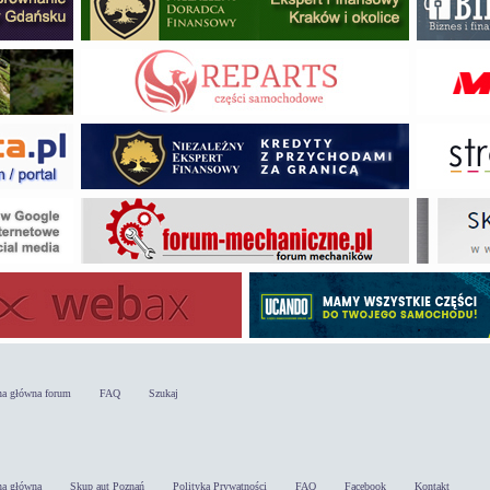
na główna forum
FAQ
Szukaj
na główna
Skup aut Poznań
Polityka Prywatności
FAQ
Facebook
Kontakt