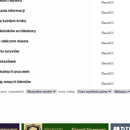
iwości wyboru
Dawid11
ania informacji
Dawid11
na każdym kroku
Dawid11
łośników architektury
Dawid11
 obliczem miasta
Dawid11
ylu turystów
Dawid11
 wskazówek
Dawid11
lokalnych pracowni
Dawid11
ją nowych klientów
Dawid11
 posty z poprzednich:
Sortuj według: