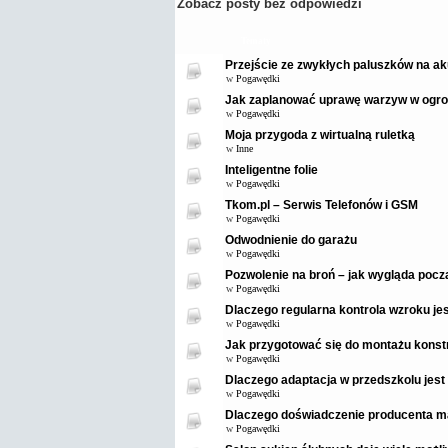
Zobacz posty bez odpowiedzi
Tematy
Przejście ze zwykłych paluszków na ak
w
Pogawędki
Jak zaplanować uprawę warzyw w ogro
w
Pogawędki
Moja przygoda z wirtualną ruletką
w
Inne
Inteligentne folie
w
Pogawędki
Tkom.pl – Serwis Telefonów i GSM
w
Pogawędki
Odwodnienie do garażu
w
Pogawędki
Pozwolenie na broń – jak wygląda pocz
w
Pogawędki
Dlaczego regularna kontrola wzroku je
w
Pogawędki
Jak przygotować się do montażu konstr
w
Pogawędki
Dlaczego adaptacja w przedszkolu jest
w
Pogawędki
Dlaczego doświadczenie producenta m
w
Pogawędki