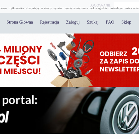
wego użytkownika. Korzystając ze strony wyrażasz zgodę na używanie cookie zgodnie z aktualnymi ustawienia
Strona Główna
Rejestracja
Zaloguj
Szukaj
FAQ
Sklep