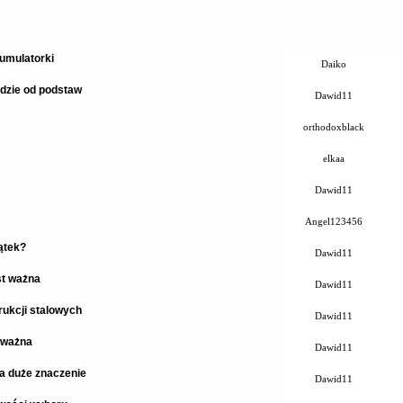
Autor
umulatorki
Daiko
dzie od podstaw
Dawid11
orthodoxblack
elkaa
Dawid11
Angel123456
ątek?
Dawid11
st ważna
Dawid11
ukcji stalowych
Dawid11
 ważna
Dawid11
a duże znaczenie
Dawid11