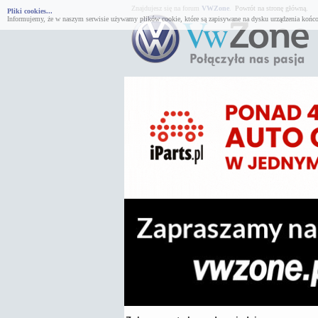
Znajdujesz się na forum
VWZone
.
Powrót na stronę główną.
Pliki cookies...
Informujemy, że w naszym serwisie używamy plików cookie, które są zapisywane na dysku urządzenia końco