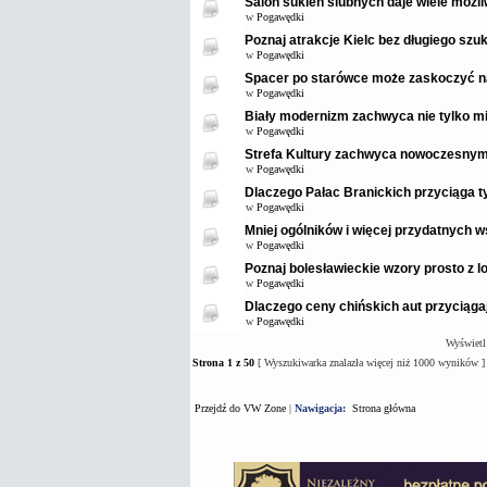
Salon sukien ślubnych daje wiele możl
w
Pogawędki
Poznaj atrakcje Kielc bez długiego szuk
w
Pogawędki
Spacer po starówce może zaskoczyć 
w
Pogawędki
Biały modernizm zachwyca nie tylko mi
w
Pogawędki
Strefa Kultury zachwyca nowoczesnym
w
Pogawędki
Dlaczego Pałac Branickich przyciąga t
w
Pogawędki
Mniej ogólników i więcej przydatnych
w
Pogawędki
Poznaj bolesławieckie wzory prosto z 
w
Pogawędki
Dlaczego ceny chińskich aut przyciąga
w
Pogawędki
Wyświetl
Strona
1
z
50
[ Wyszukiwarka znalazła więcej niż 1000 wyników ]
Przejdź do VW Zone
|
Nawigacja:
Strona główna