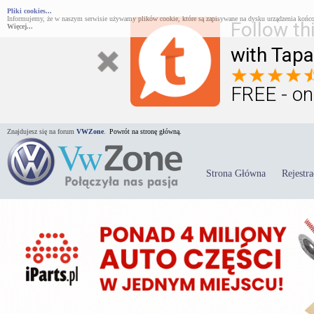
Pliki cookies...
Informujemy, że w naszym serwisie używamy plików cookie, które są zapisywane na dysku urządzenia końco
Follow th
Więcej...
with Tapa
FREE - on
Znajdujesz się na forum
VWZone
.
Powrót na stronę główną.
Strona Główna
Rejestra