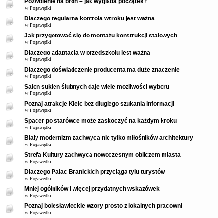
Pozwolenie na broń – jak wygląda początek?
w
Pogawędki
Dlaczego regularna kontrola wzroku jest ważna
w
Pogawędki
Jak przygotować się do montażu konstrukcji stalowych
w
Pogawędki
Dlaczego adaptacja w przedszkolu jest ważna
w
Pogawędki
Dlaczego doświadczenie producenta ma duże znaczenie
w
Pogawędki
Salon sukien ślubnych daje wiele możliwości wyboru
w
Pogawędki
Poznaj atrakcje Kielc bez długiego szukania informacji
w
Pogawędki
Spacer po starówce może zaskoczyć na każdym kroku
w
Pogawędki
Biały modernizm zachwyca nie tylko miłośników architektury
w
Pogawędki
Strefa Kultury zachwyca nowoczesnym obliczem miasta
w
Pogawędki
Dlaczego Pałac Branickich przyciąga tylu turystów
w
Pogawędki
Mniej ogólników i więcej przydatnych wskazówek
w
Pogawędki
Poznaj bolesławieckie wzory prosto z lokalnych pracowni
w
Pogawędki