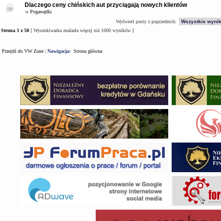
Dlaczego ceny chińskich aut przyciągają nowych klientów
w
Pogawędki
Wyświetl posty z poprzednich:
Strona
1
z
50
[ Wyszukiwarka znalazła więcej niż 1000 wyników ]
Przejdź do VW Zone
|
Nawigacja:
Strona główna