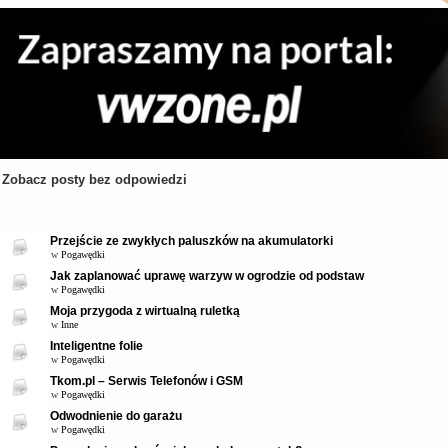
Zobacz posty bez odpowiedzi
Tematy
Przejście ze zwykłych paluszków na akumulatorki
w
Pogawędki
Jak zaplanować uprawę warzyw w ogrodzie od podstaw
w
Pogawędki
Moja przygoda z wirtualną ruletką
w
Inne
Inteligentne folie
w
Pogawędki
Tkom.pl – Serwis Telefonów i GSM
w
Pogawędki
Odwodnienie do garażu
w
Pogawędki