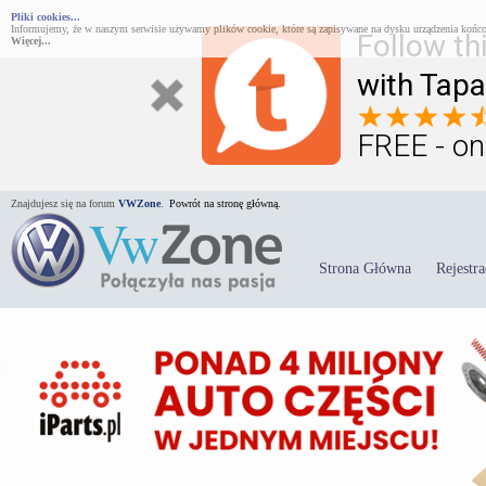
Pliki cookies...
Informujemy, że w naszym serwisie używamy plików cookie, które są zapisywane na dysku urządzenia końco
Follow th
Więcej...
with Tapa
FREE - on
Znajdujesz się na forum
VWZone
.
Powrót na stronę główną.
Strona Główna
Rejestra