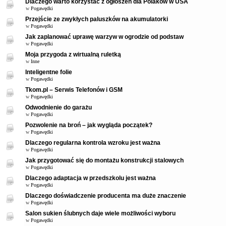
Dlaczego warto korzystać z ogłoszeń dla Polaków w USA
w
Pogawędki
Przejście ze zwykłych paluszków na akumulatorki
w
Pogawędki
Jak zaplanować uprawę warzyw w ogrodzie od podstaw
w
Pogawędki
Moja przygoda z wirtualną ruletką
w
Inne
Inteligentne folie
w
Pogawędki
Tkom.pl – Serwis Telefonów i GSM
w
Pogawędki
Odwodnienie do garażu
w
Pogawędki
Pozwolenie na broń – jak wygląda początek?
w
Pogawędki
Dlaczego regularna kontrola wzroku jest ważna
w
Pogawędki
Jak przygotować się do montażu konstrukcji stalowych
w
Pogawędki
Dlaczego adaptacja w przedszkolu jest ważna
w
Pogawędki
Dlaczego doświadczenie producenta ma duże znaczenie
w
Pogawędki
Salon sukien ślubnych daje wiele możliwości wyboru
w
Pogawędki