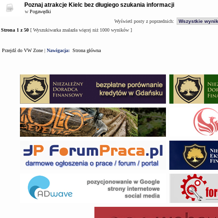
Poznaj atrakcje Kielc bez długiego szukania informacji
w
Pogawędki
Wyświetl posty z poprzednich:
Strona
1
z
50
[ Wyszukiwarka znalazła więcej niż 1000 wyników ]
Przejdź do VW Zone
|
Nawigacja:
Strona główna