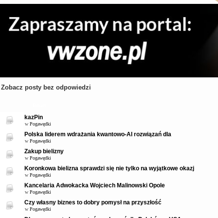
Zobacz posty bez odpowiedzi
Tematy
kazPin
w
Pogawędki
Polska liderem wdrażania kwantowo-AI rozwiązań dla
w
Pogawędki
Zakup bielizny
w
Pogawędki
Koronkowa bielizna sprawdzi się nie tylko na wyjątkowe okazj
w
Pogawędki
Kancelaria Adwokacka Wojciech Malinowski Opole
w
Pogawędki
Czy własny biznes to dobry pomysł na przyszłość
w
Pogawędki