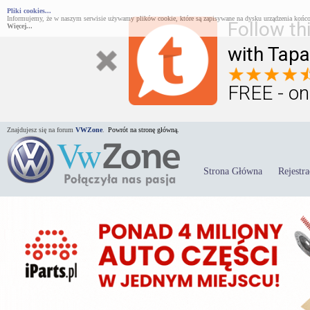
Pliki cookies...
Informujemy, że w naszym serwisie używamy plików cookie, które są zapisywane na dysku urządzenia końco
Follow th
Więcej...
with Tapa
FREE - on
Znajdujesz się na forum
VWZone
.
Powrót na stronę główną.
Strona Główna
Rejestra