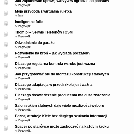
Jak zaplanować uprawę warzyw w ogrodzie od podstaw
w
Pogawędki
Moja przygoda z wirtualną ruletką
w
Inne
Inteligentne folie
w
Pogawędki
Tkom.pl – Serwis Telefonów i GSM
w
Pogawędki
Odwodnienie do garażu
w
Pogawędki
Pozwolenie na broń – jak wygląda początek?
w
Pogawędki
Dlaczego regularna kontrola wzroku jest ważna
w
Pogawędki
Jak przygotować się do montażu konstrukcji stalowych
w
Pogawędki
Dlaczego adaptacja w przedszkolu jest ważna
w
Pogawędki
Dlaczego doświadczenie producenta ma duże znaczenie
w
Pogawędki
Salon sukien ślubnych daje wiele możliwości wyboru
w
Pogawędki
Poznaj atrakcje Kielc bez długiego szukania informacji
w
Pogawędki
Spacer po starówce może zaskoczyć na każdym kroku
w
Pogawędki