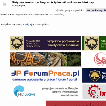
Biały modernizm zachwyca nie tylko miłośników architektury
w
Pogawędki
Wyświetl posty z poprzednich:
Strona
1
z
50
[ Wyszukiwarka znalazła więcej niż 1000 wyników ]
Przejdź do VW Zone
|
Nawigacja:
Strona główna