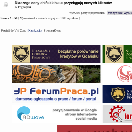
Dlaczego ceny chińskich aut przyciągają nowych klientów
w
Pogawędki
Wyświetl posty z poprzednich:
Strona
1
z
50
[ Wyszukiwarka znalazła więcej niż 1000 wyników ]
Przejdź do VW Zone
|
Nawigacja:
Strona główna