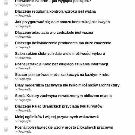
Pozwolenie na broń – jak wygląda początek?
w
Pogawędki
Dlaczego regularna kontrola wzroku jest ważna
w
Pogawędki
Jak przygotować się do montażu konstrukcji stalowych
w
Pogawędki
Dlaczego adaptacja w przedszkolu jest ważna
w
Pogawędki
Dlaczego doświadczenie producenta ma duże znaczenie
w
Pogawędki
Salon sukien ślubnych daje wiele możliwości wyboru
w
Pogawędki
Poznaj atrakcje Kielc bez długiego szukania informacji
w
Pogawędki
Spacer po starówce może zaskoczyć na każdym kroku
w
Pogawędki
Biały modernizm zachwyca nie tylko miłośników architektury
w
Pogawędki
Strefa Kultury zachwyca nowoczesnym obliczem miasta
w
Pogawędki
Dlaczego Pałac Branickich przyciąga tylu turystów
w
Pogawędki
Mniej ogólników i więcej przydatnych wskazówek
w
Pogawędki
Poznaj bolesławieckie wzory prosto z lokalnych pracowni
w
Pogawędki