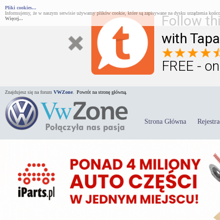
Pliki cookies...
Informujemy, że w naszym serwisie używamy plików cookie, które są zapisywane na dysku urządzenia końco
Follow th
Więcej...
with Tapa
FREE - on
Znajdujesz się na forum
VWZone
.
Powrót na stronę główną.
Strona Główna
Rejestra