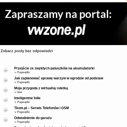
Zobacz posty bez odpowiedzi
Tematy
Przejście ze zwykłych paluszków na akumulatorki
w
Pogawędki
Jak zaplanować uprawę warzyw w ogrodzie od podstaw
w
Pogawędki
Moja przygoda z wirtualną ruletką
w
Inne
Inteligentne folie
w
Pogawędki
Tkom.pl – Serwis Telefonów i GSM
w
Pogawędki
Odwodnienie do garażu
w
Pogawędki