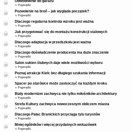
Odwodnienie do garażu
w
Pogawędki
Pozwolenie na broń – jak wygląda początek?
w
Pogawędki
Dlaczego regularna kontrola wzroku jest ważna
w
Pogawędki
Jak przygotować się do montażu konstrukcji stalowych
w
Pogawędki
Dlaczego adaptacja w przedszkolu jest ważna
w
Pogawędki
Dlaczego doświadczenie producenta ma duże znaczenie
w
Pogawędki
Salon sukien ślubnych daje wiele możliwości wyboru
w
Pogawędki
Poznaj atrakcje Kielc bez długiego szukania informacji
w
Pogawędki
Spacer po starówce może zaskoczyć na każdym kroku
w
Pogawędki
Biały modernizm zachwyca nie tylko miłośników architektury
w
Pogawędki
Strefa Kultury zachwyca nowoczesnym obliczem miasta
w
Pogawędki
Dlaczego Pałac Branickich przyciąga tylu turystów
w
Pogawędki
Mniej ogólników i więcej przydatnych wskazówek
w
Pogawędki