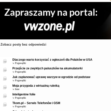
Zobacz posty bez odpowiedzi
Tematy
Dlaczego warto korzystać z ogłoszeń dla Polaków w USA
w
Pogawędki
Przejście ze zwykłych paluszków na akumulatorki
w
Pogawędki
Jak zaplanować uprawę warzyw w ogrodzie od podstaw
w
Pogawędki
Moja przygoda z wirtualną ruletką
w
Inne
Inteligentne folie
w
Pogawędki
Tkom.pl – Serwis Telefonów i GSM
w
Pogawędki