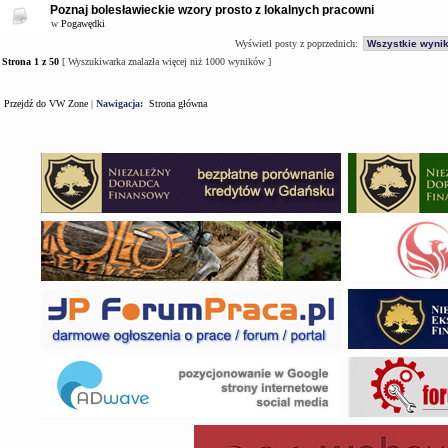
Poznaj bolesławieckie wzory prosto z lokalnych pracowni
w
Pogawędki
Wyświetl posty z poprzednich:
Strona
1
z
50
[ Wyszukiwarka znalazła więcej niż 1000 wyników ]
Przejdź do VW Zone
|
Nawigacja:
Strona główna