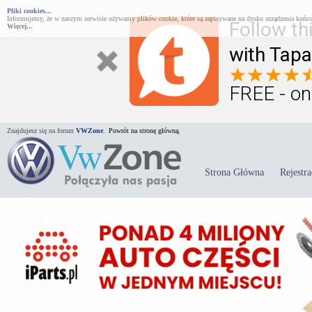
Pliki cookies...
Informujemy, że w naszym serwisie używamy plików cookie, które są zapisywane na dysku urządzenia końco
Follow th
Więcej...
with Tapa
FREE - on
Znajdujesz się na forum
VWZone
.
Powrót na stronę główną.
Strona Główna
Rejestra