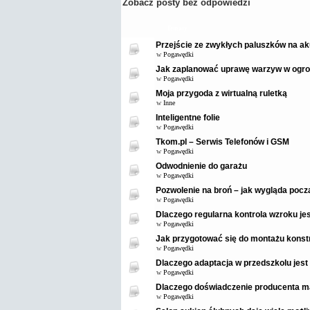
Zobacz posty bez odpowiedzi
Tematy
Przejście ze zwykłych paluszków na ak
w
Pogawędki
Jak zaplanować uprawę warzyw w ogro
w
Pogawędki
Moja przygoda z wirtualną ruletką
w
Inne
Inteligentne folie
w
Pogawędki
Tkom.pl – Serwis Telefonów i GSM
w
Pogawędki
Odwodnienie do garażu
w
Pogawędki
Pozwolenie na broń – jak wygląda pocz
w
Pogawędki
Dlaczego regularna kontrola wzroku je
w
Pogawędki
Jak przygotować się do montażu konstr
w
Pogawędki
Dlaczego adaptacja w przedszkolu jest
w
Pogawędki
Dlaczego doświadczenie producenta m
w
Pogawędki