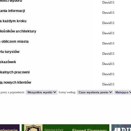
iwości wyboru
Dawid11
ania informacji
Dawid11
na każdym kroku
Dawid11
łośników architektury
Dawid11
 obliczem miasta
Dawid11
ylu turystów
Dawid11
 wskazówek
Dawid11
lokalnych pracowni
Dawid11
ją nowych klientów
Dawid11
 posty z poprzednich:
Sortuj według: