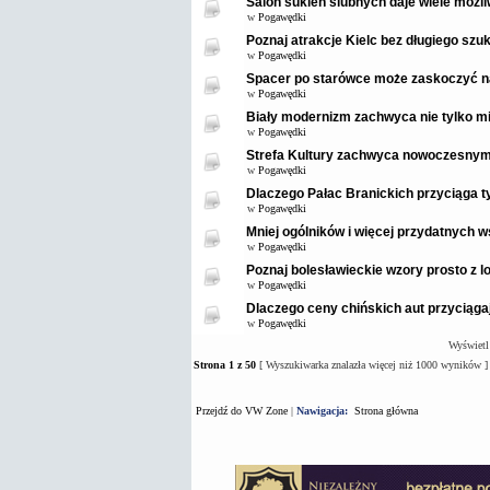
Salon sukien ślubnych daje wiele możl
w
Pogawędki
Poznaj atrakcje Kielc bez długiego szuk
w
Pogawędki
Spacer po starówce może zaskoczyć 
w
Pogawędki
Biały modernizm zachwyca nie tylko mi
w
Pogawędki
Strefa Kultury zachwyca nowoczesnym
w
Pogawędki
Dlaczego Pałac Branickich przyciąga t
w
Pogawędki
Mniej ogólników i więcej przydatnych
w
Pogawędki
Poznaj bolesławieckie wzory prosto z 
w
Pogawędki
Dlaczego ceny chińskich aut przyciąga
w
Pogawędki
Wyświetl
Strona
1
z
50
[ Wyszukiwarka znalazła więcej niż 1000 wyników ]
Przejdź do VW Zone
|
Nawigacja:
Strona główna