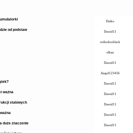
Autor
umulatorki
Daiko
dzie od podstaw
Dawid11
orthodoxblack
elkaa
Dawid11
Angel123456
ątek?
Dawid11
st ważna
Dawid11
ukcji stalowych
Dawid11
 ważna
Dawid11
a duże znaczenie
Dawid11