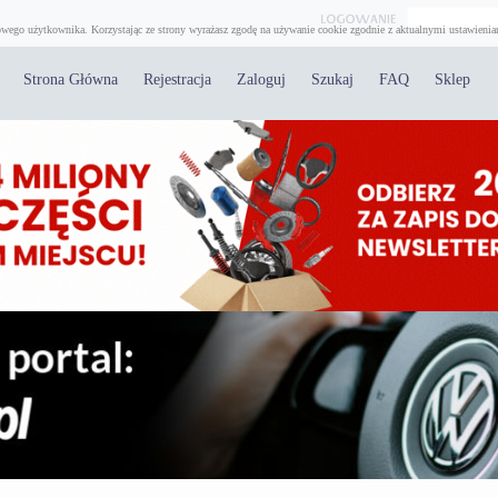
wego użytkownika. Korzystając ze strony wyrażasz zgodę na używanie cookie zgodnie z aktualnymi ustawienia
Strona Główna
Rejestracja
Zaloguj
Szukaj
FAQ
Sklep