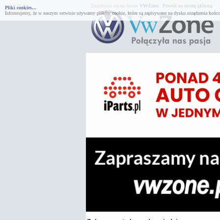
Znajdujesz się na forum
VWZone
.
Powrót na stronę główną.
Pliki cookies...
Informujemy, że w naszym serwisie używamy plików cookie, które są zapisywane na dysku urządzenia końco