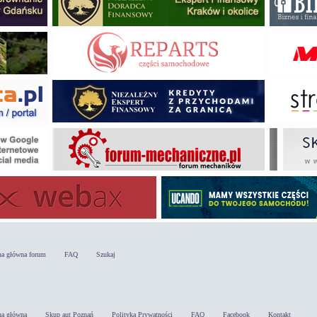
na główna forum
FAQ
Szukaj
na główna
Skup aut Poznań
Polityka Prywatności
FAQ
Facebook
Kontakt