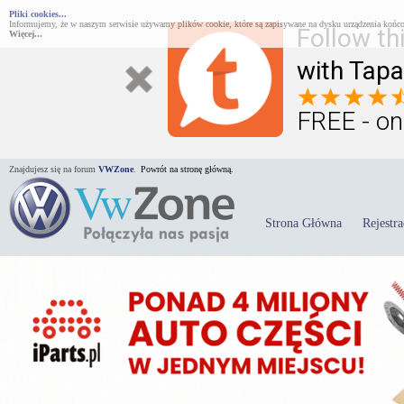
Pliki cookies...
Informujemy, że w naszym serwisie używamy plików cookie, które są zapisywane na dysku urządzenia końco
Follow th
Więcej...
with Tapa
FREE - on
Znajdujesz się na forum
VWZone
.
Powrót na stronę główną.
Strona Główna
Rejestra