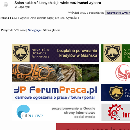
Salon sukien ślubnych daje wiele możliwości wyboru
w
Pogawędki
Wyświetl posty z poprzednich:
Strona
1
z
50
[ Wyszukiwarka znalazła więcej niż 1000 wyników ]
Przejdź do VW Zone
|
Nawigacja:
Strona główna