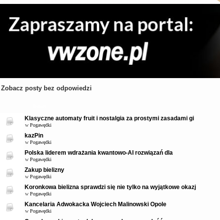
Zobacz posty bez odpowiedzi
Tematy
Klasyczne automaty fruit i nostalgia za prostymi zasadami gi
w
Pogawędki
kazPin
w
Pogawędki
Polska liderem wdrażania kwantowo-AI rozwiązań dla
w
Pogawędki
Zakup bielizny
w
Pogawędki
Koronkowa bielizna sprawdzi się nie tylko na wyjątkowe okazj
w
Pogawędki
Kancelaria Adwokacka Wojciech Malinowski Opole
w
Pogawędki