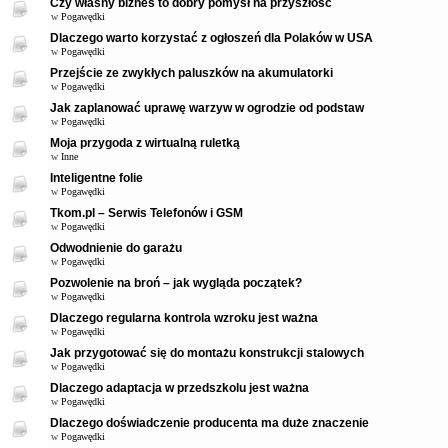
Czy własny biznes to dobry pomysł na przyszłość
w
Pogawędki
Dlaczego warto korzystać z ogłoszeń dla Polaków w USA
w
Pogawędki
Przejście ze zwykłych paluszków na akumulatorki
w
Pogawędki
Jak zaplanować uprawę warzyw w ogrodzie od podstaw
w
Pogawędki
Moja przygoda z wirtualną ruletką
w
Inne
Inteligentne folie
w
Pogawędki
Tkom.pl – Serwis Telefonów i GSM
w
Pogawędki
Odwodnienie do garażu
w
Pogawędki
Pozwolenie na broń – jak wygląda początek?
w
Pogawędki
Dlaczego regularna kontrola wzroku jest ważna
w
Pogawędki
Jak przygotować się do montażu konstrukcji stalowych
w
Pogawędki
Dlaczego adaptacja w przedszkolu jest ważna
w
Pogawędki
Dlaczego doświadczenie producenta ma duże znaczenie
w
Pogawędki