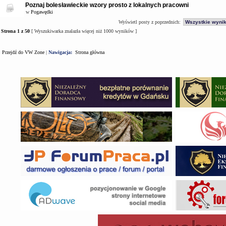
Poznaj bolesławieckie wzory prosto z lokalnych pracowni
w
Pogawędki
Wyświetl posty z poprzednich:
Strona
1
z
50
[ Wyszukiwarka znalazła więcej niż 1000 wyników ]
Przejdź do VW Zone
|
Nawigacja:
Strona główna