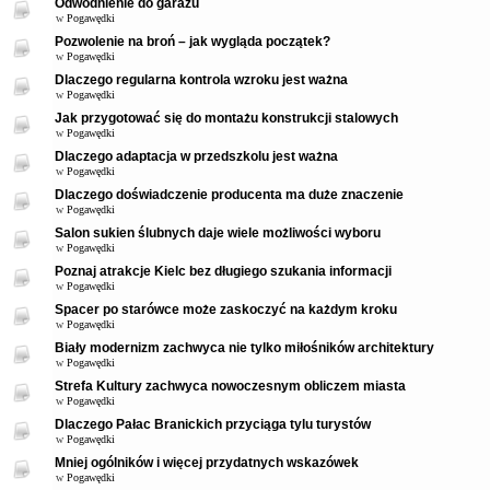
Odwodnienie do garażu
w
Pogawędki
Pozwolenie na broń – jak wygląda początek?
w
Pogawędki
Dlaczego regularna kontrola wzroku jest ważna
w
Pogawędki
Jak przygotować się do montażu konstrukcji stalowych
w
Pogawędki
Dlaczego adaptacja w przedszkolu jest ważna
w
Pogawędki
Dlaczego doświadczenie producenta ma duże znaczenie
w
Pogawędki
Salon sukien ślubnych daje wiele możliwości wyboru
w
Pogawędki
Poznaj atrakcje Kielc bez długiego szukania informacji
w
Pogawędki
Spacer po starówce może zaskoczyć na każdym kroku
w
Pogawędki
Biały modernizm zachwyca nie tylko miłośników architektury
w
Pogawędki
Strefa Kultury zachwyca nowoczesnym obliczem miasta
w
Pogawędki
Dlaczego Pałac Branickich przyciąga tylu turystów
w
Pogawędki
Mniej ogólników i więcej przydatnych wskazówek
w
Pogawędki