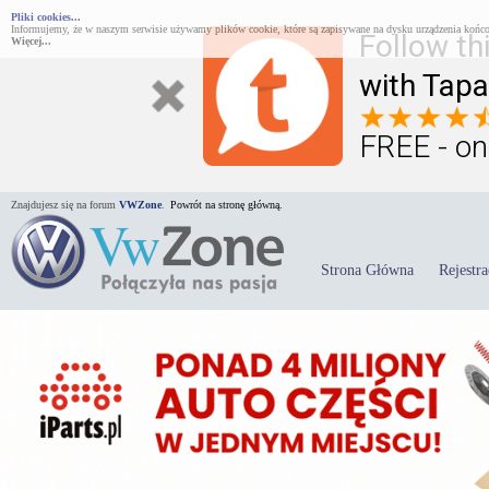
Pliki cookies...
Informujemy, że w naszym serwisie używamy plików cookie, które są zapisywane na dysku urządzenia końco
Follow th
Więcej...
with Tapa
FREE - on
Znajdujesz się na forum
VWZone
.
Powrót na stronę główną.
Strona Główna
Rejestra