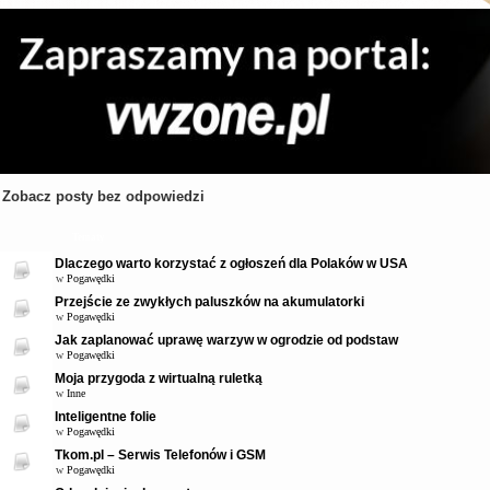
Zobacz posty bez odpowiedzi
Tematy
Dlaczego warto korzystać z ogłoszeń dla Polaków w USA
w
Pogawędki
Przejście ze zwykłych paluszków na akumulatorki
w
Pogawędki
Jak zaplanować uprawę warzyw w ogrodzie od podstaw
w
Pogawędki
Moja przygoda z wirtualną ruletką
w
Inne
Inteligentne folie
w
Pogawędki
Tkom.pl – Serwis Telefonów i GSM
w
Pogawędki