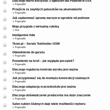
Dlaczego warto korzystać z ogłoszeń dla Polaków w USA
w
Pogawędki
Przejście ze zwykłych paluszków na akumulatorki
w
Pogawędki
Jak zaplanować uprawę warzyw w ogrodzie od podstaw
w
Pogawędki
Moja przygoda z wirtualną ruletką
w
Inne
Inteligentne folie
w
Pogawędki
Tkom.pl – Serwis Telefonów i GSM
w
Pogawędki
Odwodnienie do garażu
w
Pogawędki
Pozwolenie na broń – jak wygląda początek?
w
Pogawędki
Dlaczego regularna kontrola wzroku jest ważna
w
Pogawędki
Jak przygotować się do montażu konstrukcji stalowych
w
Pogawędki
Dlaczego adaptacja w przedszkolu jest ważna
w
Pogawędki
Dlaczego doświadczenie producenta ma duże znaczenie
w
Pogawędki
Salon sukien ślubnych daje wiele możliwości wyboru
w
Pogawędki