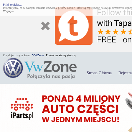
Pliki cookies...
Informujemy, że w naszym serwisie używamy plików cookie, które są zapisywane na dysku urządzenia końco
Follow th
Więcej...
with Tapa
FREE - on
Znajdujesz się na forum
VWZone
.
Powrót na stronę główną.
Strona Główna
Rejestra