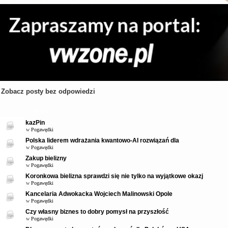
Zobacz posty bez odpowiedzi
Tematy
kazPin
w
Pogawędki
Polska liderem wdrażania kwantowo-AI rozwiązań dla
w
Pogawędki
Zakup bielizny
w
Pogawędki
Koronkowa bielizna sprawdzi się nie tylko na wyjątkowe okazj
w
Pogawędki
Kancelaria Adwokacka Wojciech Malinowski Opole
w
Pogawędki
Czy własny biznes to dobry pomysł na przyszłość
w
Pogawędki