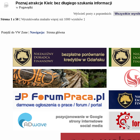
Poznaj atrakcje Kielc bez długiego szukania informacji
w
Pogawędki
Wyświetl posty z poprzednich:
Strona
1
z
50
[ Wyszukiwarka znalazła więcej niż 1000 wyników ]
Przejdź do VW Zone
|
Nawigacja:
Strona główna