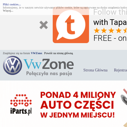
Pliki cookies...
Informujemy, że w naszym serwisie używamy plików cookie, które są zapisywane na dysku urządzenia końco
Follow th
Więcej...
with Tapa
FREE - on
Znajdujesz się na forum
VWZone
.
Powrót na stronę główną.
Strona Główna
Rejestra