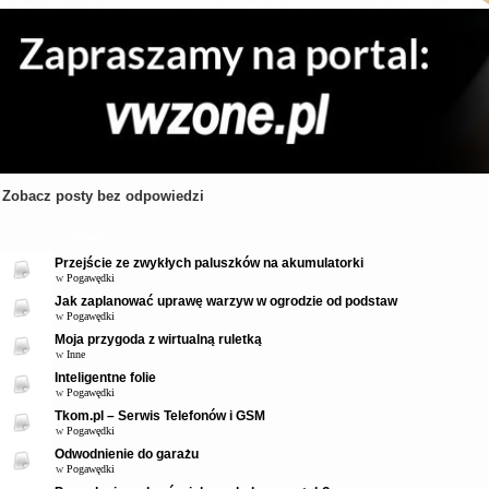
Zobacz posty bez odpowiedzi
Tematy
Przejście ze zwykłych paluszków na akumulatorki
w
Pogawędki
Jak zaplanować uprawę warzyw w ogrodzie od podstaw
w
Pogawędki
Moja przygoda z wirtualną ruletką
w
Inne
Inteligentne folie
w
Pogawędki
Tkom.pl – Serwis Telefonów i GSM
w
Pogawędki
Odwodnienie do garażu
w
Pogawędki