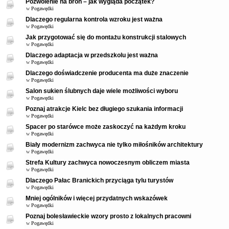
Pozwolenie na broń – jak wygląda początek?
w
Pogawędki
Dlaczego regularna kontrola wzroku jest ważna
w
Pogawędki
Jak przygotować się do montażu konstrukcji stalowych
w
Pogawędki
Dlaczego adaptacja w przedszkolu jest ważna
w
Pogawędki
Dlaczego doświadczenie producenta ma duże znaczenie
w
Pogawędki
Salon sukien ślubnych daje wiele możliwości wyboru
w
Pogawędki
Poznaj atrakcje Kielc bez długiego szukania informacji
w
Pogawędki
Spacer po starówce może zaskoczyć na każdym kroku
w
Pogawędki
Biały modernizm zachwyca nie tylko miłośników architektury
w
Pogawędki
Strefa Kultury zachwyca nowoczesnym obliczem miasta
w
Pogawędki
Dlaczego Pałac Branickich przyciąga tylu turystów
w
Pogawędki
Mniej ogólników i więcej przydatnych wskazówek
w
Pogawędki
Poznaj bolesławieckie wzory prosto z lokalnych pracowni
w
Pogawędki