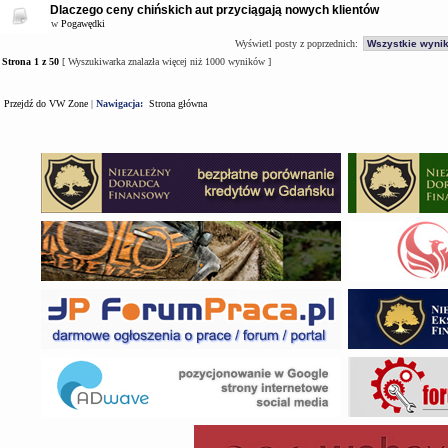
Dlaczego ceny chińskich aut przyciągają nowych klientów
w
Pogawędki
Wyświetl posty z poprzednich:
Strona
1
z
50
[ Wyszukiwarka znalazła więcej niż 1000 wyników ]
Przejdź do VW Zone
|
Nawigacja:
Strona główna