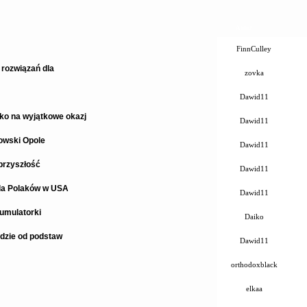
Autor
FinnCulley
rozwiązań dla
zovka
Dawid11
lko na wyjątkowe okazj
Dawid11
owski Opole
Dawid11
przyszłość
Dawid11
dla Polaków w USA
Dawid11
umulatorki
Daiko
dzie od podstaw
Dawid11
orthodoxblack
elkaa