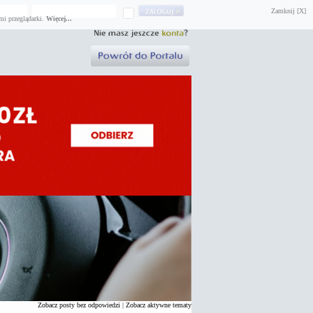
Zamknij [X]
mi przeglądarki.
Więcej...
Zobacz posty bez odpowiedzi
|
Zobacz aktywne tematy