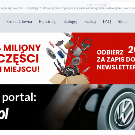
wego użytkownika. Korzystając ze strony wyrażasz zgodę na używanie cookie zgodnie z aktualnymi ustawienia
Strona Główna
Rejestracja
Zaloguj
Szukaj
FAQ
Sklep