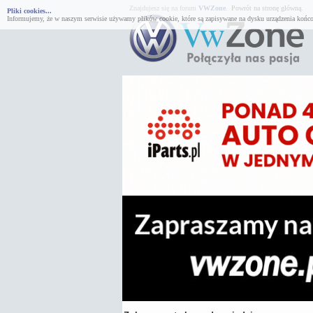
Znajdujesz się na forum
VWZone
.
Powrót na stronę główną.
Pliki cookies...
Informujemy, że w naszym serwisie używamy plików cookie, które są zapisywane na dysku urządzenia końco