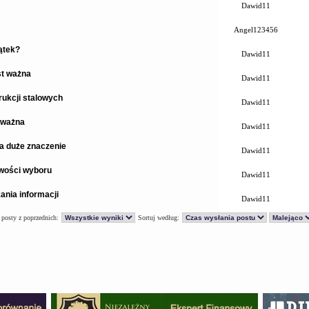
Dawid11
Angel123456
ątek?
Dawid11
st ważna
Dawid11
ukcji stalowych
Dawid11
 ważna
Dawid11
a duże znaczenie
Dawid11
iwości wyboru
Dawid11
ania informacji
Dawid11
 posty z poprzednich:
Sortuj według: