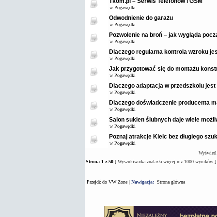
Tkom.pl – Serwis Telefonów i GSM
w
Pogawędki
Odwodnienie do garażu
w
Pogawędki
Pozwolenie na broń – jak wygląda pocz
w
Pogawędki
Dlaczego regularna kontrola wzroku je
w
Pogawędki
Jak przygotować się do montażu konstr
w
Pogawędki
Dlaczego adaptacja w przedszkolu jest
w
Pogawędki
Dlaczego doświadczenie producenta m
w
Pogawędki
Salon sukien ślubnych daje wiele możl
w
Pogawędki
Poznaj atrakcje Kielc bez długiego szuk
w
Pogawędki
Wyświetl
Strona
1
z
50
[ Wyszukiwarka znalazła więcej niż 1000 wyników ]
Przejdź do VW Zone
|
Nawigacja:
Strona główna