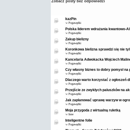
Zobacz posty bez odpowiedzi
Tematy
kazPin
w
Pogawędki
Polska liderem wdrażania kwantowo-AI 
w
Pogawędki
Zakup bielizny
w
Pogawędki
Koronkowa bielizna sprawdzi się nie ty
w
Pogawędki
Kancelaria Adwokacka Wojciech Malin
w
Pogawędki
Czy własny biznes to dobry pomysł na 
w
Pogawędki
Dlaczego warto korzystać z ogłoszeń 
w
Pogawędki
Przejście ze zwykłych paluszków na ak
w
Pogawędki
Jak zaplanować uprawę warzyw w ogro
w
Pogawędki
Moja przygoda z wirtualną ruletką
w
Inne
Inteligentne folie
w
Pogawędki