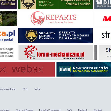
na główna forum
FAQ
Szukaj
na główna
Skup aut Poznań
Polityka Prywatności
FAQ
Facebook
Kontakt