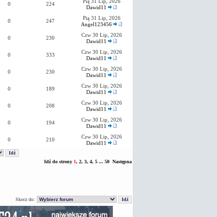
Pią 31 Lip, 2026
0
224
Dawid11
Pią 31 Lip, 2026
0
247
Angel123456
Czw 30 Lip, 2026
0
230
Dawid11
Czw 30 Lip, 2026
0
333
Dawid11
Czw 30 Lip, 2026
0
230
Dawid11
Czw 30 Lip, 2026
0
189
Dawid11
Czw 30 Lip, 2026
0
208
Dawid11
Czw 30 Lip, 2026
0
194
Dawid11
Czw 30 Lip, 2026
0
210
Dawid11
Idź do strony
1
,
2
,
3
,
4
,
5
...
50
Następna
Skocz do: