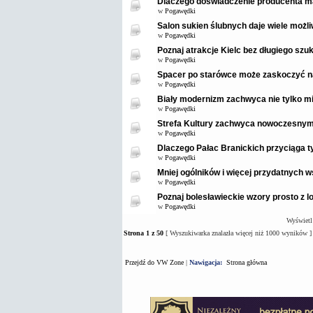
Dlaczego doświadczenie producenta m
w
Pogawędki
Salon sukien ślubnych daje wiele możl
w
Pogawędki
Poznaj atrakcje Kielc bez długiego szuk
w
Pogawędki
Spacer po starówce może zaskoczyć 
w
Pogawędki
Biały modernizm zachwyca nie tylko mi
w
Pogawędki
Strefa Kultury zachwyca nowoczesnym
w
Pogawędki
Dlaczego Pałac Branickich przyciąga t
w
Pogawędki
Mniej ogólników i więcej przydatnych
w
Pogawędki
Poznaj bolesławieckie wzory prosto z 
w
Pogawędki
Wyświetl
Strona
1
z
50
[ Wyszukiwarka znalazła więcej niż 1000 wyników ]
Przejdź do VW Zone
|
Nawigacja:
Strona główna