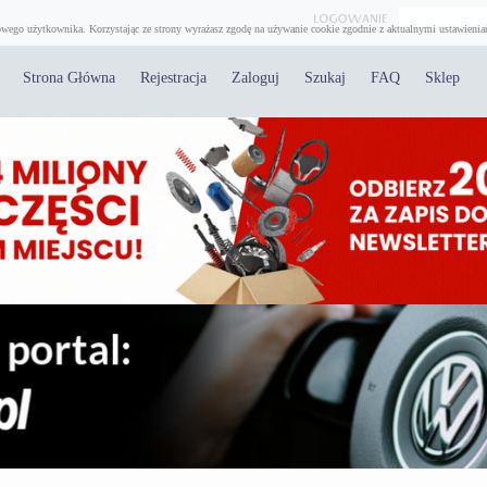
wego użytkownika. Korzystając ze strony wyrażasz zgodę na używanie cookie zgodnie z aktualnymi ustawienia
Strona Główna
Rejestracja
Zaloguj
Szukaj
FAQ
Sklep