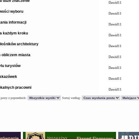
a duże znaczenie
Dawid11
iwości wyboru
Dawid11
ania informacji
Dawid11
na każdym kroku
Dawid11
łośników architektury
Dawid11
 obliczem miasta
Dawid11
ylu turystów
Dawid11
 wskazówek
Dawid11
lokalnych pracowni
Dawid11
 posty z poprzednich:
Sortuj według: