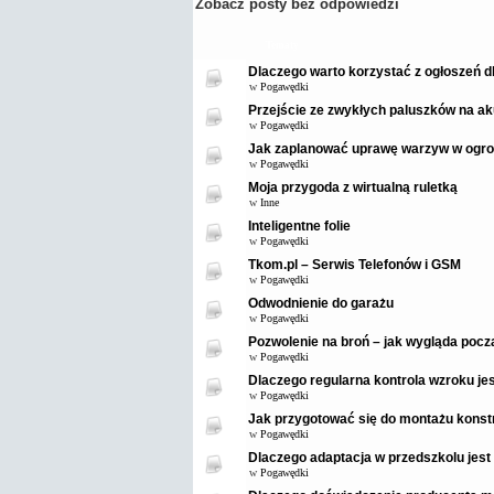
Zobacz posty bez odpowiedzi
Tematy
Dlaczego warto korzystać z ogłoszeń 
w
Pogawędki
Przejście ze zwykłych paluszków na ak
w
Pogawędki
Jak zaplanować uprawę warzyw w ogro
w
Pogawędki
Moja przygoda z wirtualną ruletką
w
Inne
Inteligentne folie
w
Pogawędki
Tkom.pl – Serwis Telefonów i GSM
w
Pogawędki
Odwodnienie do garażu
w
Pogawędki
Pozwolenie na broń – jak wygląda pocz
w
Pogawędki
Dlaczego regularna kontrola wzroku je
w
Pogawędki
Jak przygotować się do montażu konstr
w
Pogawędki
Dlaczego adaptacja w przedszkolu jest
w
Pogawędki