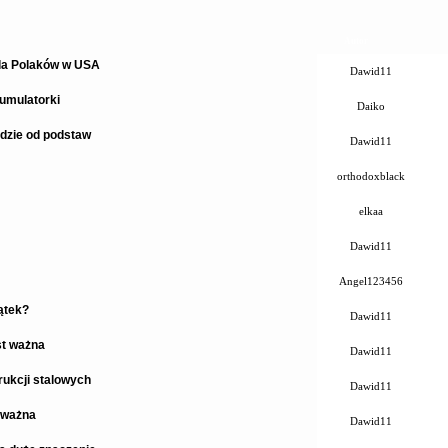
Autor
dla Polaków w USA
Dawid11
umulatorki
Daiko
dzie od podstaw
Dawid11
orthodoxblack
elkaa
Dawid11
Angel123456
ątek?
Dawid11
st ważna
Dawid11
ukcji stalowych
Dawid11
 ważna
Dawid11