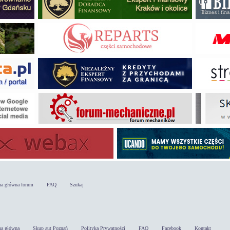
na główna forum
FAQ
Szukaj
na główna
Skup aut Poznań
Polityka Prywatności
FAQ
Facebook
Kontakt