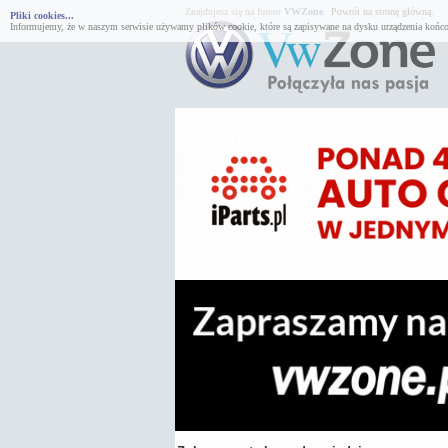
Znajdujesz się na forum
VWZone
.
Powrót na stronę główną.
Pliki cookies...
Informujemy, że w naszym serwisie używamy plików cookie, które są zapisywane na dysku urządzenia końco