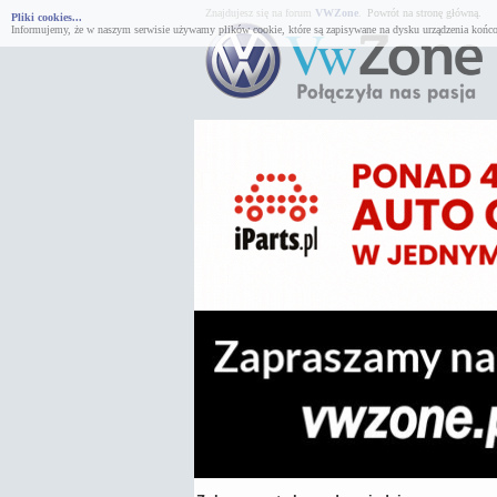
Znajdujesz się na forum
VWZone
.
Powrót na stronę główną.
Pliki cookies...
Informujemy, że w naszym serwisie używamy plików cookie, które są zapisywane na dysku urządzenia końco