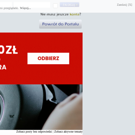
Zamknij [X]
mi przeglądarki.
Więcej...
Zobacz posty bez odpowiedzi
|
Zobacz aktywne tematy