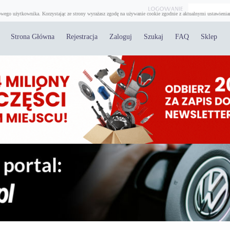
wego użytkownika. Korzystając ze strony wyrażasz zgodę na używanie cookie zgodnie z aktualnymi ustawienia
Strona Główna
Rejestracja
Zaloguj
Szukaj
FAQ
Sklep