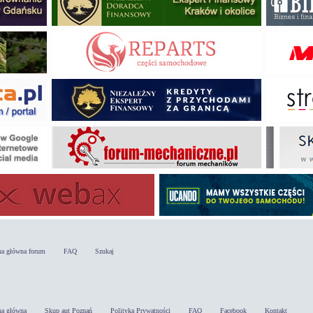
na główna forum
FAQ
Szukaj
na główna
Skup aut Poznań
Polityka Prywatności
FAQ
Facebook
Kontakt