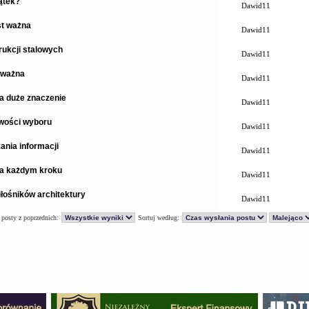
ątek?
Dawid11
st ważna
Dawid11
ukcji stalowych
Dawid11
 ważna
Dawid11
a duże znaczenie
Dawid11
iwości wyboru
Dawid11
ania informacji
Dawid11
na każdym kroku
Dawid11
łośników architektury
Dawid11
 posty z poprzednich:
Sortuj według: