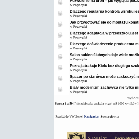
Pozwolenie na broń – jak wygląda pocz
w
Pogawędki
Dlaczego regularna kontrola wzroku je
w
Pogawędki
Jak przygotować się do montażu konstr
w
Pogawędki
Dlaczego adaptacja w przedszkolu jest
w
Pogawędki
Dlaczego doświadczenie producenta m
w
Pogawędki
Salon sukien ślubnych daje wiele możl
w
Pogawędki
Poznaj atrakcje Kielc bez długiego szuk
w
Pogawędki
Spacer po starówce może zaskoczyć 
w
Pogawędki
Biały modernizm zachwyca nie tylko mi
w
Pogawędki
Wyświetl
Strona
1
z
50
[ Wyszukiwarka znalazła więcej niż 1000 wyników ]
Przejdź do VW Zone
|
Nawigacja:
Strona główna