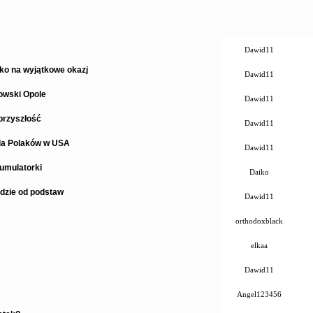
Autor
Dawid11
lko na wyjątkowe okazj
Dawid11
owski Opole
Dawid11
przyszłość
Dawid11
dla Polaków w USA
Dawid11
umulatorki
Daiko
dzie od podstaw
Dawid11
orthodoxblack
elkaa
Dawid11
Angel123456