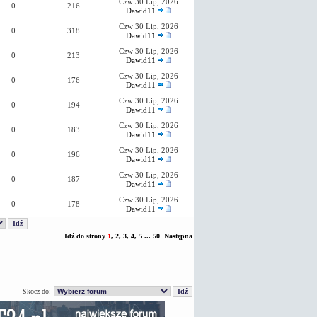
Czw 30 Lip, 2026
0
216
Dawid11
Czw 30 Lip, 2026
0
318
Dawid11
Czw 30 Lip, 2026
0
213
Dawid11
Czw 30 Lip, 2026
0
176
Dawid11
Czw 30 Lip, 2026
0
194
Dawid11
Czw 30 Lip, 2026
0
183
Dawid11
Czw 30 Lip, 2026
0
196
Dawid11
Czw 30 Lip, 2026
0
187
Dawid11
Czw 30 Lip, 2026
0
178
Dawid11
Idź do strony
1
,
2
,
3
,
4
,
5
...
50
Następna
Skocz do: