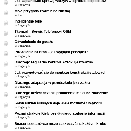
Jak zaplanować uprawę warzyw w ogrodzie od podstaw
w
Pogawędki
Moja przygoda z wirtualną ruletką
w
Inne
Inteligentne folie
w
Pogawędki
Tkom.pl – Serwis Telefonów i GSM
w
Pogawędki
Odwodnienie do garażu
w
Pogawędki
Pozwolenie na broń – jak wygląda początek?
w
Pogawędki
Dlaczego regularna kontrola wzroku jest ważna
w
Pogawędki
Jak przygotować się do montażu konstrukcji stalowych
w
Pogawędki
Dlaczego adaptacja w przedszkolu jest ważna
w
Pogawędki
Dlaczego doświadczenie producenta ma duże znaczenie
w
Pogawędki
Salon sukien ślubnych daje wiele możliwości wyboru
w
Pogawędki
Poznaj atrakcje Kielc bez długiego szukania informacji
w
Pogawędki
Spacer po starówce może zaskoczyć na każdym kroku
w
Pogawędki