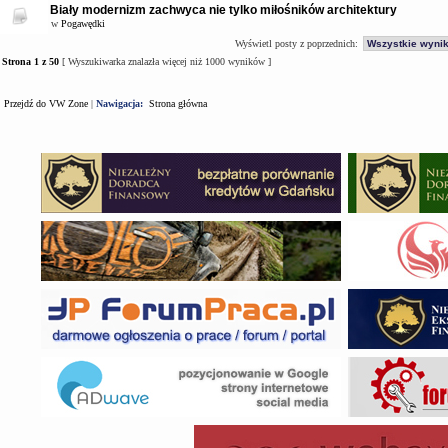
Biały modernizm zachwyca nie tylko miłośników architektury
w
Pogawędki
Wyświetl posty z poprzednich:
Strona
1
z
50
[ Wyszukiwarka znalazła więcej niż 1000 wyników ]
Przejdź do VW Zone
|
Nawigacja:
Strona główna