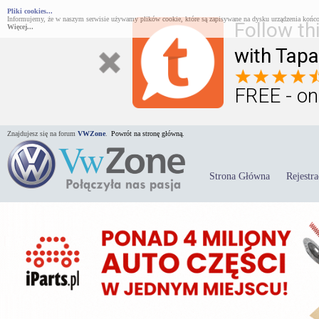
Pliki cookies...
Informujemy, że w naszym serwisie używamy plików cookie, które są zapisywane na dysku urządzenia końco
Follow th
Więcej...
with Tapa
FREE - on
Znajdujesz się na forum
VWZone
.
Powrót na stronę główną.
Strona Główna
Rejestra