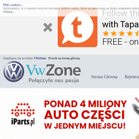
Pliki cookies...
Informujemy, że w naszym serwisie używamy plików cookie, które są zapisywane na dysku urządzenia końco
Follow th
Więcej...
with Tapa
FREE - on
Znajdujesz się na forum
VWZone
.
Powrót na stronę główną.
Strona Główna
Rejestra