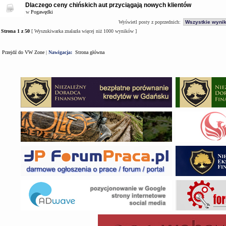
Dlaczego ceny chińskich aut przyciągają nowych klientów
w
Pogawędki
Wyświetl posty z poprzednich:
Strona
1
z
50
[ Wyszukiwarka znalazła więcej niż 1000 wyników ]
Przejdź do VW Zone
|
Nawigacja:
Strona główna