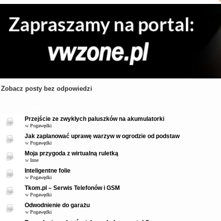
Zobacz posty bez odpowiedzi
Tematy
Przejście ze zwykłych paluszków na akumulatorki
w
Pogawędki
Jak zaplanować uprawę warzyw w ogrodzie od podstaw
w
Pogawędki
Moja przygoda z wirtualną ruletką
w
Inne
Inteligentne folie
w
Pogawędki
Tkom.pl – Serwis Telefonów i GSM
w
Pogawędki
Odwodnienie do garażu
w
Pogawędki