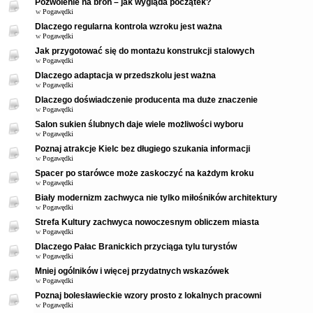
Pozwolenie na broń – jak wygląda początek?
w
Pogawędki
Dlaczego regularna kontrola wzroku jest ważna
w
Pogawędki
Jak przygotować się do montażu konstrukcji stalowych
w
Pogawędki
Dlaczego adaptacja w przedszkolu jest ważna
w
Pogawędki
Dlaczego doświadczenie producenta ma duże znaczenie
w
Pogawędki
Salon sukien ślubnych daje wiele możliwości wyboru
w
Pogawędki
Poznaj atrakcje Kielc bez długiego szukania informacji
w
Pogawędki
Spacer po starówce może zaskoczyć na każdym kroku
w
Pogawędki
Biały modernizm zachwyca nie tylko miłośników architektury
w
Pogawędki
Strefa Kultury zachwyca nowoczesnym obliczem miasta
w
Pogawędki
Dlaczego Pałac Branickich przyciąga tylu turystów
w
Pogawędki
Mniej ogólników i więcej przydatnych wskazówek
w
Pogawędki
Poznaj bolesławieckie wzory prosto z lokalnych pracowni
w
Pogawędki